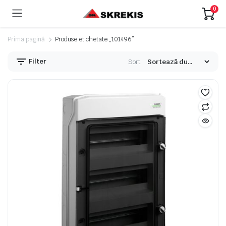
0
Prima pagină
Produse etichetate „101496”
Filter
Sort:
eț
eț
nim
xim