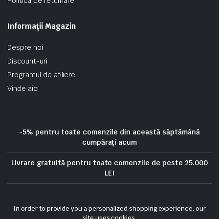
Politica de returnare
Informații Magazin
Despre noi
Discount-uri
Programul de afiliere
Vinde aici
-5% pentru toate comenzile din această săptămână
cumpărați acum
Livrare gratuită pentru toate comenzile de peste 25.000
LEI
Politica de confidentialitate
Politica privind cookie-urile
In order to provide you a personalized shopping experience, our
Termeni si conditii
Politica de rambursare
site uses cookies.