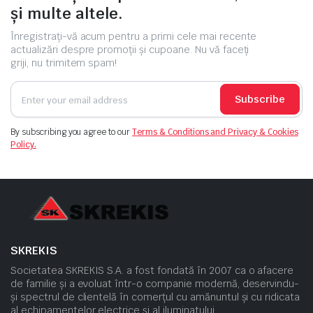
și multe altele.
Înregistrați-vă acum pentru a primi cele mai recente
actualizări despre promoții și cupoane. Nu vă faceți
griji, nu trimitem spam!
Subscribe
By subscribing you agree to our
Terms & Conditions and Privacy & Cookies
Policy.
SKREKIS
Societatea SKREKIS S.A. a fost fondată în 2007 ca o afacere
de familie și a evoluat într-o companie modernă, deservindu-
și spectrul de clientelă în comerțul cu amănuntul și cu ridicata
al echipamentelor electrice și al iluminatului.