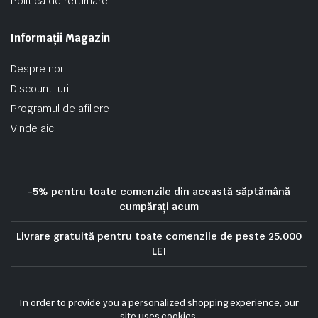
Politica de returnare
Informații Magazin
Despre noi
Discount-uri
Programul de afiliere
Vinde aici
-5% pentru toate comenzile din această săptămână
cumpărați acum
Livrare gratuită pentru toate comenzile de peste 25.000
LEI
Politica de confidentialitate
Politica privind cookie-urile
In order to provide you a personalized shopping experience, our
Termeni si conditii
Politica de rambursare
site uses cookies.