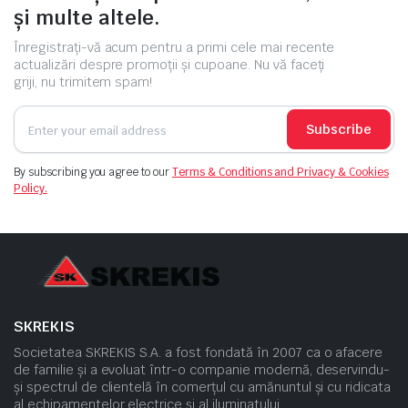
și multe altele.
Înregistrați-vă acum pentru a primi cele mai recente
actualizări despre promoții și cupoane. Nu vă faceți
griji, nu trimitem spam!
Subscribe
By subscribing you agree to our
Terms & Conditions and Privacy & Cookies
Policy.
SKREKIS
Societatea SKREKIS S.A. a fost fondată în 2007 ca o afacere
de familie și a evoluat într-o companie modernă, deservindu-
și spectrul de clientelă în comerțul cu amănuntul și cu ridicata
al echipamentelor electrice și al iluminatului.