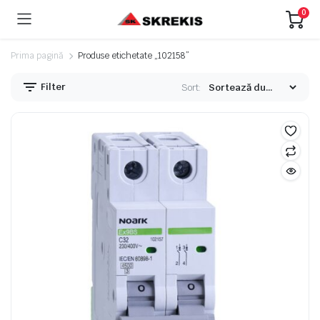
0
Prima pagină
Produse etichetate „102158”
Filter
Sort:
eț
eț
nim
xim