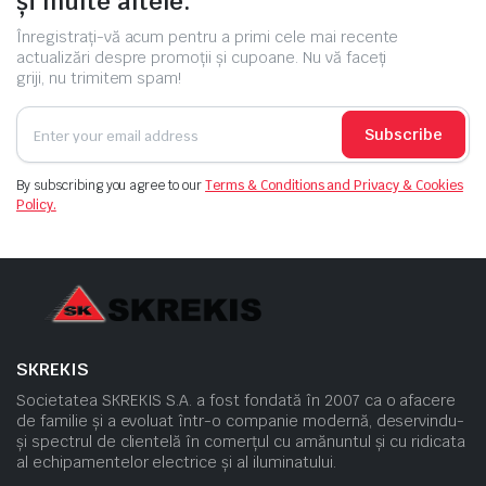
și multe altele.
Înregistrați-vă acum pentru a primi cele mai recente
actualizări despre promoții și cupoane. Nu vă faceți
griji, nu trimitem spam!
Subscribe
By subscribing you agree to our
Terms & Conditions and Privacy & Cookies
Policy.
SKREKIS
Societatea SKREKIS S.A. a fost fondată în 2007 ca o afacere
de familie și a evoluat într-o companie modernă, deservindu-
și spectrul de clientelă în comerțul cu amănuntul și cu ridicata
al echipamentelor electrice și al iluminatului.