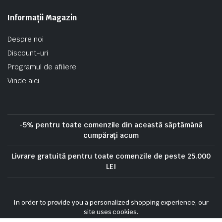
Informații Magazin
Despre noi
Discount-uri
Programul de afiliere
Vinde aici
-5% pentru toate comenzile din această săptămână
cumpărați acum
Livrare gratuită pentru toate comenzile de peste 25.000
LEI
Politica de confidentialitate
Politica privind cookie-urile
In order to provide you a personalized shopping experience, our
Termeni si conditii
Politica de rambursare
site uses cookies.
Politica de livrare si anulare
Urmarie comanda
cookie policy
.