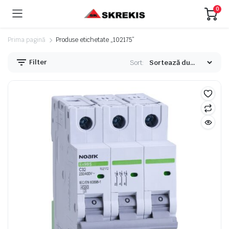
0
Prima pagină
Produse etichetate „102175”
Filter
Sort:
eț
eț
nim
xim