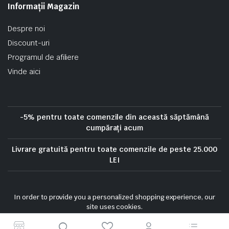
Informații Magazin
Despre noi
Discount-uri
Programul de afiliere
Vinde aici
-5% pentru toate comenzile din această săptămână
cumpărați acum
Livrare gratuită pentru toate comenzile de peste 25.000
LEI
Politica de confidentialitate
Politica privind cookie-urile
In order to provide you a personalized shopping experience, our
Termeni si conditii
Politica de rambursare
site uses cookies.
Politica de livrare si anulare
Urmarie comanda
cookie policy
.