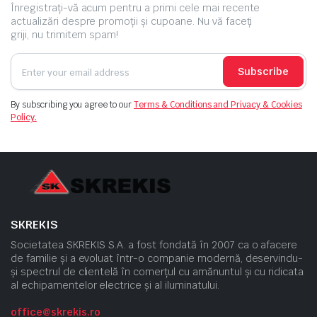
Înregistrați-vă acum pentru a primi cele mai recente
actualizări despre promoții și cupoane. Nu vă faceți
griji, nu trimitem spam!
Subscribe
By subscribing you agree to our
Terms & Conditions and Privacy & Cookies
Policy.
SKREKIS
Societatea SKREKIS S.A. a fost fondată în 2007 ca o afacere
de familie și a evoluat într-o companie modernă, deservindu-
și spectrul de clientelă în comerțul cu amănuntul și cu ridicata
al echipamentelor electrice și al iluminatului.
office@skrekis.ro