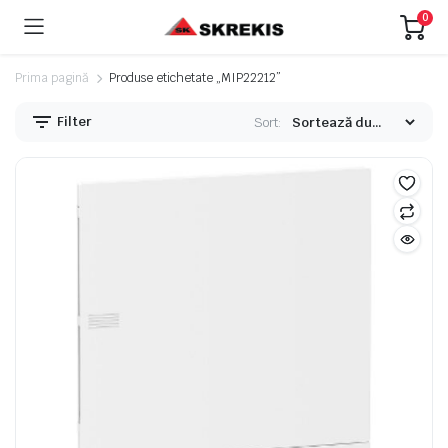
0
Prima pagină
Produse etichetate „MIP22212”
Filter
Sort: