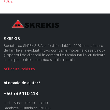
Policy.
SKREKIS
Societatea SKREKIS S.A. a fost fondată în 2007 ca o afacere
de familie și a evoluat într-o companie modernă, deservindu-
și spectrul de clientelă în comerțul cu amănuntul și cu ridicata
al echipamentelor electrice și al iluminatului.
office@skrekis.ro
Ai nevoie de ajutor?
+40 749 110 118
Luni – Vineri: 09:00 – 17:00
Sambata – Duminica: INCHIS