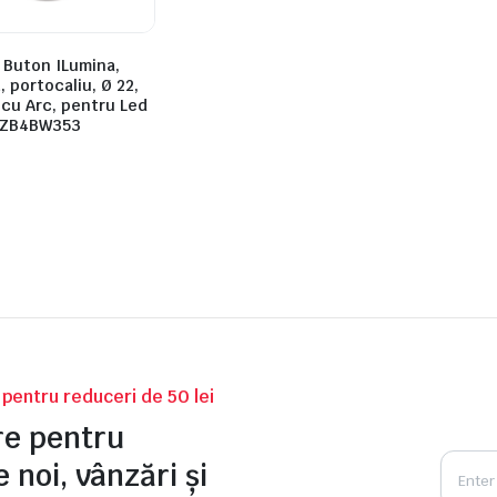
 Buton ILumina,
, portocaliu, Ø 22,
 cu Arc, pentru Led
, ZB4BW353
v pentru reduceri de 50 lei
tre pentru
 noi, vânzări și