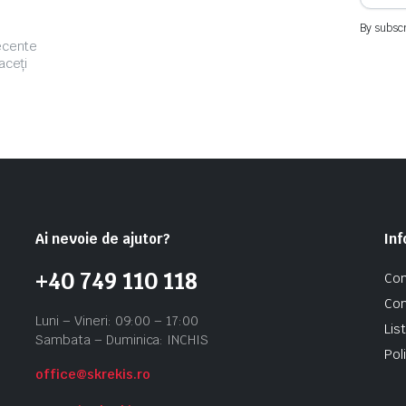
By subscr
recente
aceți
Ai nevoie de ajutor?
Inf
+40 749 110 118
Con
Con
Luni – Vineri: 09:00 – 17:00
Lis
Sambata – Duminica: INCHIS
Pol
office@skrekis.ro