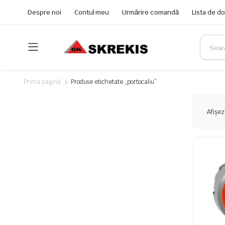
Despre noi
Contul meu
Urmărire comandă
Lista de do
Prima pagină
Produse etichetate „portocaliu”
Afișez