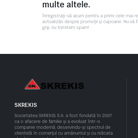
multe altele.
Înregistrați-vă acum pentru a primi cele mai 
actualizări despre promoții și cupoane. Nu vă f
griji, nu trimitem spam!
SKREKIS
Societatea SKREKIS S.A. a fost fondată în 2007
ca o afacere de familie și a evoluat într-o
companie modernă, deservindu-și spectrul de
clientelă în comerțul cu amănuntul și cu ridicata