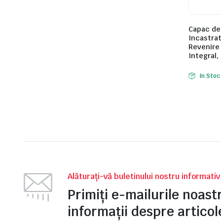
Capac de
Incastrat
Revenire
Integral
e
In Stoc
e Tensiune
Alăturați-vă buletinului nostru informati
Primiți e-mailurile noas
informații despre articole