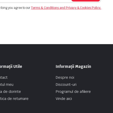
ibing you agree to our
Terms & Conditions and Privacy & Cookies Policy.
ormații Utile
Informații Magazin
tact
Despre noi
tul meu
Discount-uri
ta de dorinte
Programul de afiliere
itica de returnare
Vinde aici