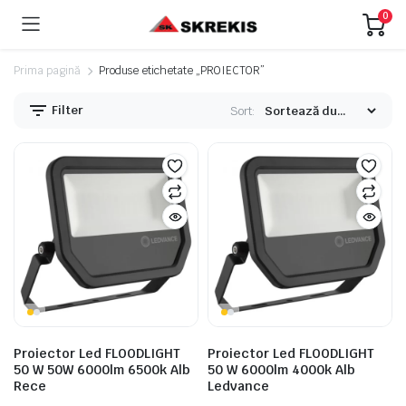
0
Prima pagină
Produse etichetate „PROIECTOR”
Filter
Sort:
eț
eț
nim
xim
Proiector Led FLOODLIGHT
Proiector Led FLOODLIGHT
50 W 50W 6000lm 6500k Alb
50 W 6000lm 4000k Alb
Rece
Ledvance