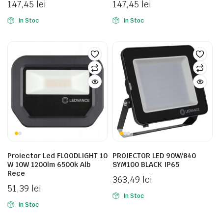
147,45
lei
147,45
lei
In Stoc
In Stoc
e
Proiector Led FLOODLIGHT 10
PROIECTOR LED 90W/840
e Tensiune
W 10W 1200lm 6500k Alb
SYM100 BLACK IP65
Rece
363,49
lei
51,39
lei
In Stoc
In Stoc