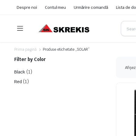
Despre noi
Contul meu
Urmărire comandă
Lista de do
Prima pagină
Produse etichetate „SOLAR”
Filter by Color
Afișez
(1)
Black
(1)
Red