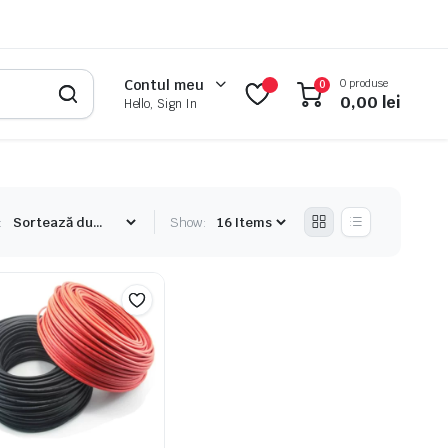
0 produse
Contul meu
0
0,00
lei
Hello, Sign In
:
Show: