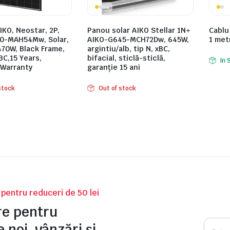
KO, Neostar, 2P,
Panou solar AIKO Stellar 1N+
Cablu
0-MAH54Mw, Solar,
AIKO-G645-MCH72Dw, 645W,
1 met
470W, Black Frame,
argintiu/alb, tip N, xBC,
BC,15 Years,
bifacial, sticlă-sticlă,
In 
 Warranty
garanție 15 ani
stock
Out of stock
v pentru reduceri de 50 lei
tre pentru
 noi, vânzări și