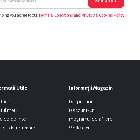
Subscribe
ibing you agree to our
Terms & Conditions and Privacy & Cookies Policy.
ormații Utile
Informații Magazin
tact
Despre noi
tul meu
Discount-uri
ta de dorinte
Programul de afiliere
itica de returnare
Vinde aici