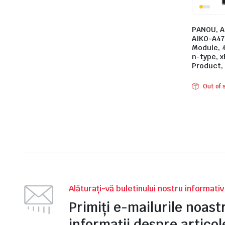
PANOU, AI
AIKO-A47
Module, 
n-type, x
e
Product,
Out of 
e Tensiune
Alăturați-vă buletinului nostru informati
Primiți e-mailurile noas
informații despre articole