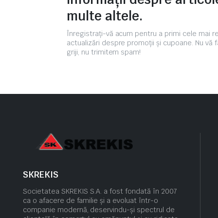
multe altele.
Înregistrați-vă acum pentru a primi cele mai 
actualizări despre promoții și cupoane. Nu vă f
griji, nu trimitem spam!
SKREKIS
Societatea SKREKIS S.A. a fost fondată în 2007
ca o afacere de familie și a evoluat într-o
companie modernă, deservindu-și spectrul de