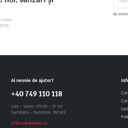
By subscr
recente
aceți
Ai nevoie de ajutor?
Inf
+40 749 110 118
Con
Con
Luni – Vineri: 09:00 – 17:00
Lis
Sambata – Duminica: INCHIS
Pol
office@skrekis.ro