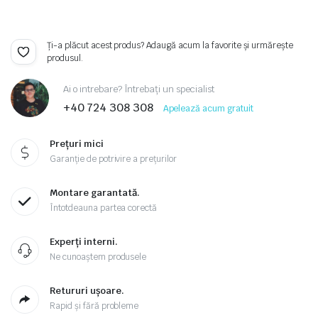
Ți-a plăcut acest produs? Adaugă acum la favorite și urmărește
produsul.
Ai o intrebare? Întrebați un specialist
+40 724 308 308
Apelează acum gratuit
Prețuri mici
Garanție de potrivire a prețurilor
Montare garantată.
Întotdeauna partea corectă
Experți interni.
Ne cunoaștem produsele
Retururi ușoare.
Rapid și fără probleme