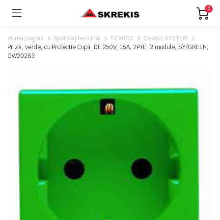
0
Prima pagină
Aparataj terminal
GEWISS
Gewiss SYSTEM
Priza, verde, cu Protectie Copii, DE 250V, 16A, 2P+E, 2 module, SY/GREEN,
GW20283