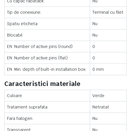
Cu capac rabatabil:
Nu
Tip de conexiune:
Terminal cu filet
Spatiu eticheta:
Nu
Blocabil:
Nu
EN. Number of active pins (round):
0
EN. Number of active pins (flat):
0
EN. Min. depth of built-in installation box:
0 mm
Caracteristici materiale
Culoare:
Verde
Tratament suprafata:
Netratat
Fara halogen:
Nu
Transparent:
Nu