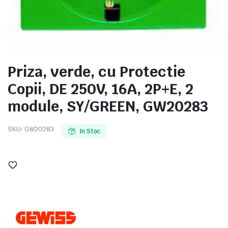
e
Priza, verde, cu Protectie
Copii, DE 250V, 16A, 2P+E, 2
module, SY/GREEN, GW20283
SKU:
GW20283
In Stoc
e Tensiune