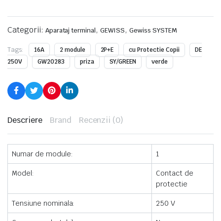
Categorii:
,
,
Aparataj terminal
GEWISS
Gewiss SYSTEM
Tags:
16A
2 module
2P+E
cu Protectie Copii
DE
250V
GW20283
priza
SY/GREEN
verde
Descriere
Brand
Recenzii (0)
Numar de module:
1
Model:
Contact de
protectie
Tensiune nominala:
250 V