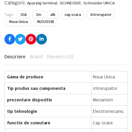
Categorii:
,
,
Aparataj terminal
SCHNEIDER
Schneider UNICA
Tags:
10A
2m
alb
cap scara
Intrerupator
Noua Unica
NU320318
Descriere
Brand
Recenzii (0)
Gama de produse
Noua Unica
Tip produs sau componenta
Intrerupator
prezentare dispozitiv
Mecanism
tip tehnologie
Electromecanic
functie de comutare
Cap scara