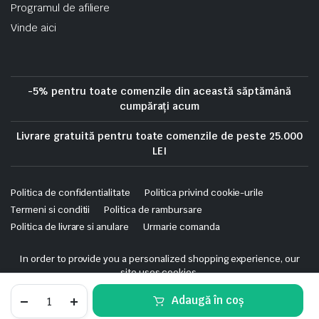
Programul de afiliere
Vinde aici
-5% pentru toate comenzile din această săptămână
cumpărați acum
Livrare gratuită pentru toate comenzile de peste 25.000
LEI
Politica de confidentialitate
Politica privind cookie-urile
Termeni si conditii
Politica de rambursare
Politica de livrare si anulare
Urmarie comanda
Copyright 2025 © Skrekis. All right reserved. Powered by iTistul.ro.
In order to provide you a personalized shopping experience, our
site uses cookies.
cookie policy
.
Noua
Adaugă în coș
Unica,
Accept Cookies
Intrerupator
STORE
SEARCH
WISHLIST
ACCOUNT
CATEGORIES