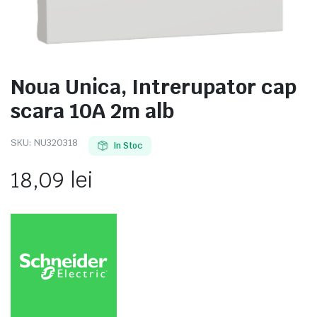
Noua Unica, Intrerupator cap
e
scara 10A 2m alb
SKU:
NU320318
In Stoc
18,09
lei
e Tensiune