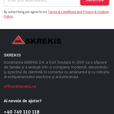
By subscribing you agree to our
Terms & Conditions and Privacy & Cookies
Policy.
SKREKIS
Societatea SKREKIS S.A. a fost fondată în 2007 ca o afacere
de familie și a evoluat într-o companie modernă, deservindu-
și spectrul de clientelă în comerțul cu amănuntul și cu ridicata
al echipamentelor electrice și al iluminatului.
office@skrekis.ro
Ai nevoie de ajutor?
+40 749 110 118