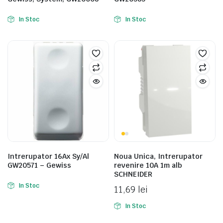
In Stoc
In Stoc
Intrerupator 16Ax Sy/Al
Noua Unica, Intrerupator
GW20571 – Gewiss
revenire 10A 1m alb
SCHNEIDER
In Stoc
11,69
lei
In Stoc