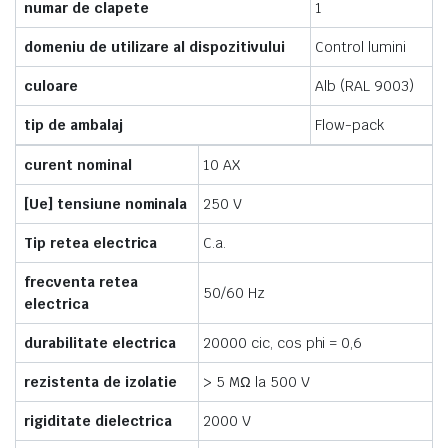
numar de clapete
1
domeniu de utilizare al dispozitivului
Control lumini
culoare
Alb (RAL 9003)
tip de ambalaj
Flow-pack
curent nominal
10 AX
[Ue] tensiune nominala
250 V
Tip retea electrica
C.a.
frecventa retea
50/60 Hz
electrica
durabilitate electrica
20000 cic, cos phi = 0,6
rezistenta de izolatie
> 5 MΩ la 500 V
rigiditate dielectrica
2000 V