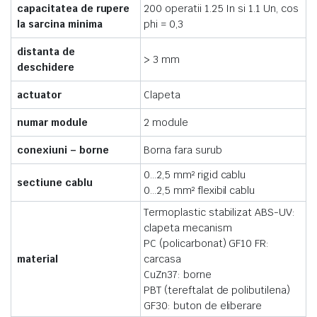
capacitatea de rupere
200 operatii 1.25 In si 1.1 Un, cos
la sarcina minima
phi = 0,3
distanta de
> 3 mm
deschidere
actuator
Clapeta
numar module
2 module
conexiuni – borne
Borna fara surub
0…2,5 mm² rigid cablu
sectiune cablu
0…2,5 mm² flexibil cablu
Termoplastic stabilizat ABS-UV:
clapeta mecanism
PC (policarbonat) GF10 FR:
material
carcasa
CuZn37: borne
PBT (tereftalat de polibutilena)
GF30: buton de eliberare