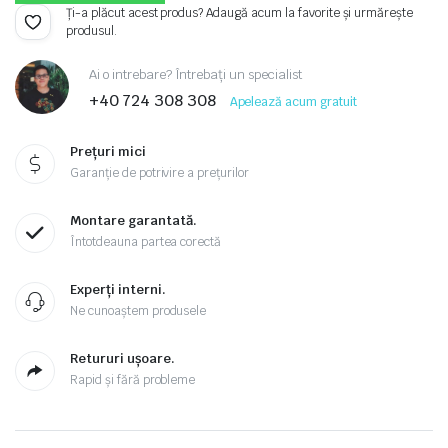
Ți-a plăcut acest produs? Adaugă acum la favorite și urmărește
produsul.
Ai o intrebare? Întrebați un specialist
+40 724 308 308
Apelează acum gratuit
Prețuri mici
Garanție de potrivire a prețurilor
Montare garantată.
Întotdeauna partea corectă
Experți interni.
Ne cunoaștem produsele
Retururi ușoare.
Rapid și fără probleme