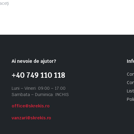
aceți
Ai nevoie de ajutor?
Inf
+40 749 110 118
Con
Con
Luni – Vineri: 09:00 – 17:00
Lis
Sambata – Duminica: INCHIS
Pol
office@skrekis.ro
vanzari@skrekis.ro