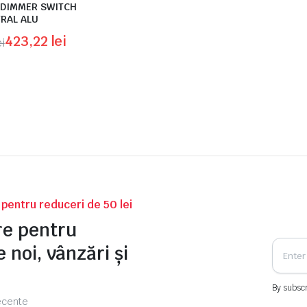
 DIMMER SWITCH
RAL ALU
423,22
lei
ei
ei.
ei.
v pentru reduceri de 50 lei
tre pentru
 noi, vânzări și
By subscr
recente