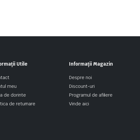
ormații Utile
Informații Magazin
tact
Despre noi
tul meu
Discount-uri
ta de dorinte
Programul de afiliere
itica de returnare
Vinde aici