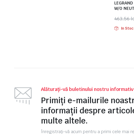
LEGRAND
W/O NEUT
463,56
l
Prețul
Prețul
In Stoc
inițial
curent
a
este:
fost:
423,22 l
463,56 l
Alăturați-vă buletinului nostru informati
Primiți e-mailurile noas
informații despre articole
multe altele.
Înregistrați-vă acum pentru a primi cele mai 