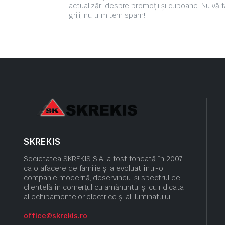
actualizări despre promoții și cupoane. Nu vă f
griji, nu trimitem spam!
SKREKIS
Societatea SKREKIS S.A. a fost fondată în 2007
ca o afacere de familie și a evoluat într-o
companie modernă, deservindu-și spectrul de
clientelă în comerțul cu amănuntul și cu ridicata
al echipamentelor electrice și al iluminatului.
office@skrekis.ro