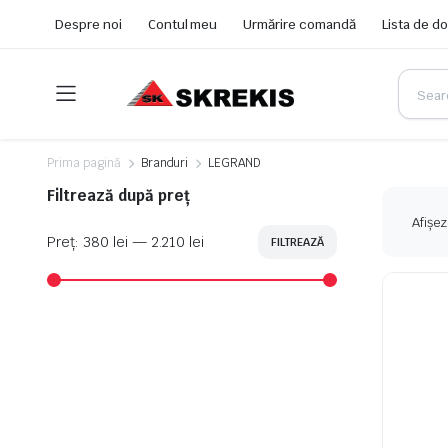
Despre noi
Contul meu
Urmărire comandă
Lista de do
Prima pagină
Branduri
LEGRAND
Filtrează după preț
Afișez
Preț:
380 lei
—
2.210 lei
FILTREAZĂ
Preț
Preț
minim
maxim