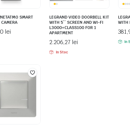
 NETATMO SMART
LEGRAND VIDEO DOORBELL KIT
LEGR
 CAMERA
WITH 5΄΄ SCREEN AND WI-FI
WITH
L3000+CLASS100 FOR 1
00
lei
381
APARTMENT
2.206,27
lei
In 
In Stoc