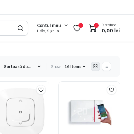
0 produse
Contul meu
0
0,00
lei
Hello, Sign In
:
Show: