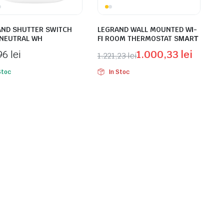
AND SHUTTER SWITCH
LEGRAND WALL MOUNTED WΙ-
 NEUTRAL WH
FΙ ROOM THERMOSTAT SΜΑRΤ
,96
lei
1.000,33
lei
1.221,23
lei
Prețul
Prețul
Stoc
In Stoc
inițial
curent
a
este:
fost:
1.000,33 lei.
1.221,23 lei.