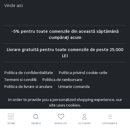
Vinde aici
-5% pentru toate comenzile din această săptămână
cumpărați acum
Livrare gratuită pentru toate comenzile de peste 25.000
LEI
Politica de confidentialitate
Politica privind cookie-urile
Termeni si conditii
Politica de rambursare
Politica de livrare si anulare
Urmarie comanda
Copyright 2025 © Skrekis. All right reserved. Powered by iTistul.ro.
In order to provide you a personalized shopping experience, our
site uses cookies.
cookie policy
.
Accept Cookies
STORE
SEARCH
WISHLIST
ACCOUNT
CATEGORIES