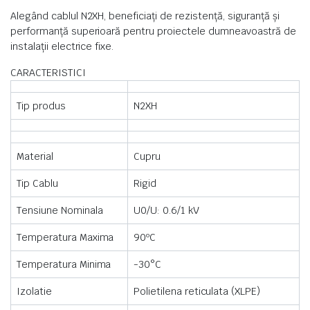
Alegând cablul N2XH, beneficiați de rezistență, siguranță și
performanță superioară pentru proiectele dumneavoastră de
instalații electrice fixe.
CARACTERISTICI
Tip produs
N2XH
Material
Cupru
Tip Cablu
Rigid
Tensiune Nominala
U0/U: 0.6/1 kV
Temperatura Maxima
90ºC
Temperatura Minima
-30°C
Izolatie
Polietilena reticulata (XLPE)