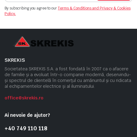
By subscribing you agree to our
Terms & Conditions and Privacy & Cookies
Policy.
SKREKIS
Societatea SKREKIS S.A. a fost fondată în 2007 ca o afacere
de familie și a evoluat într-o companie modernă, deservindu-
și spectrul de clientelă în comerțul cu amănuntul și cu ridicata
al echipamentelor electrice și al iluminatului.
office@skrekis.ro
Ai nevoie de ajutor?
+40 749 110 118