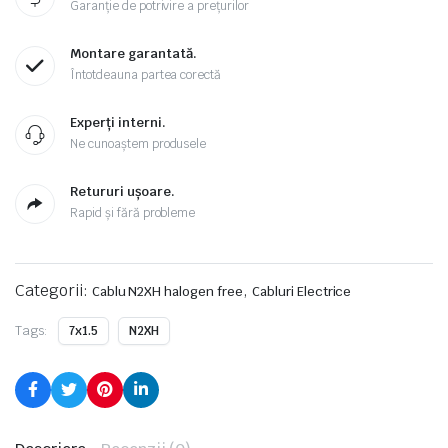
Garanție de potrivire a prețurilor
Montare garantată.
Întotdeauna partea corectă
Experți interni.
Ne cunoaștem produsele
Retururi ușoare.
Rapid și fără probleme
Categorii:
,
Cablu N2XH halogen free
Cabluri Electrice
Tags:
7x1.5
N2XH