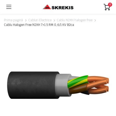
0
Prima pagină
Cabluri Electrice
Cablu N2XH halogen free
Cablu Halogen Free N2XH 7×1.5 RM 0,6/1 KV B2ca