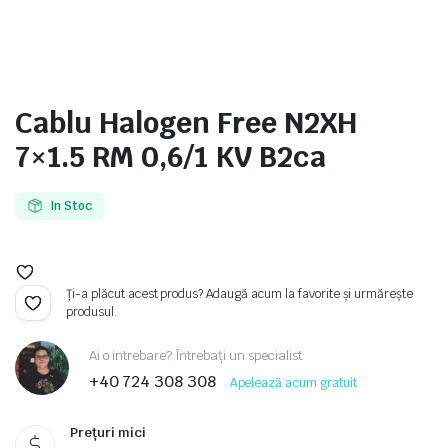
Cablu Halogen Free N2XH
e
7×1.5 RM 0,6/1 KV B2ca
In Stoc
Ți-a plăcut acest produs? Adaugă acum la favorite și urmărește
produsul.
e Tensiune
Ai o intrebare? Întrebați un specialist
+40 724 308 308
Apelează acum gratuit
Prețuri mici