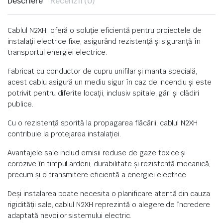
Descriere
Recenzii (0)
Cablul N2XH oferă o soluție eficientă pentru proiectele de
instalații electrice fixe, asigurând rezistență și siguranță în
transportul energiei electrice.
Fabricat cu conductor de cupru unifilar și manta specială,
acest cablu asigură un mediu sigur în caz de incendiu și este
potrivit pentru diferite locații, inclusiv spitale, gări și clădiri
publice.
Cu o rezistență sporită la propagarea flăcării, cablul N2XH
contribuie la protejarea instalației.
Avantajele sale includ emisii reduse de gaze toxice și
corozive în timpul arderii, durabilitate și rezistență mecanică,
precum și o transmitere eficientă a energiei electrice.
Deși instalarea poate necesita o planificare atentă din cauza
rigidității sale, cablul N2XH reprezintă o alegere de încredere
adaptată nevoilor sistemului electric.