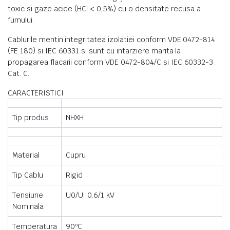
toxic si gaze acide (HCl < 0,5%) cu o densitate redusa a
fumului.
Cablurile mentin integritatea izolatiei conform VDE 0472-814
(FE 180) si IEC 60331 si sunt cu intarziere marita la
propagarea flacarii conform VDE 0472-804/C si IEC 60332-3
Cat. C.
CARACTERISTICI
Tip produs
NHXH
Material
Cupru
Tip Cablu
Rigid
Tensiune
U0/U: 0.6/1 kV
Nominala
Temperatura
90ºC