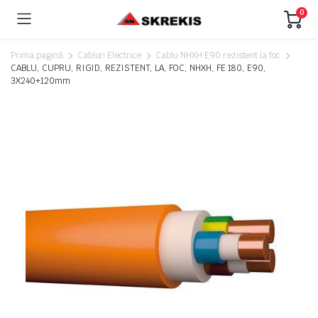
0
Prima pagină
Cabluri Electrice
Cablu NHXH E90 rezistent la foc
CABLU, CUPRU, RIGID, REZISTENT, LA, FOC, NHXH, FE 180, E90,
3X240+120mm