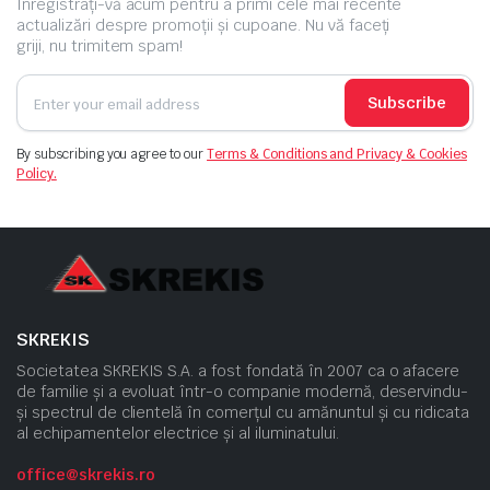
Înregistrați-vă acum pentru a primi cele mai recente
actualizări despre promoții și cupoane. Nu vă faceți
griji, nu trimitem spam!
Subscribe
By subscribing you agree to our
Terms & Conditions and Privacy & Cookies
Policy.
SKREKIS
Societatea SKREKIS S.A. a fost fondată în 2007 ca o afacere
de familie și a evoluat într-o companie modernă, deservindu-
și spectrul de clientelă în comerțul cu amănuntul și cu ridicata
al echipamentelor electrice și al iluminatului.
office@skrekis.ro