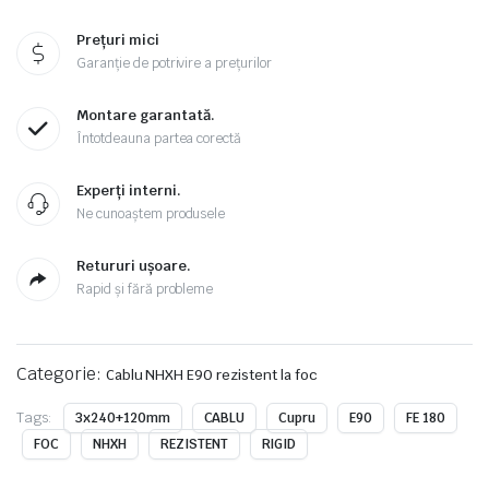
Prețuri mici
Garanție de potrivire a prețurilor
Montare garantată.
Întotdeauna partea corectă
Experți interni.
Ne cunoaștem produsele
Retururi ușoare.
Rapid și fără probleme
Categorie:
Cablu NHXH E90 rezistent la foc
Tags:
3x240+120mm
CABLU
Cupru
E90
FE 180
FOC
NHXH
REZISTENT
RIGID