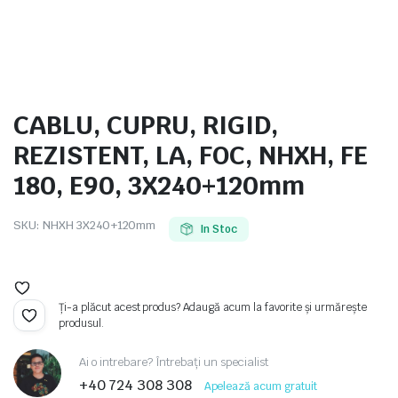
e
CABLU, CUPRU, RIGID,
REZISTENT, LA, FOC, NHXH, FE
180, E90, 3X240+120mm
SKU:
NHXH 3X240+120mm
In Stoc
e Tensiune
Ți-a plăcut acest produs? Adaugă acum la favorite și urmărește
produsul.
Ai o intrebare? Întrebați un specialist
+40 724 308 308
Apelează acum gratuit