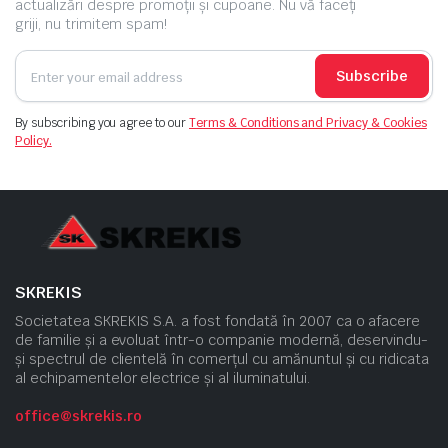
actualizări despre promoții și cupoane. Nu vă faceți
griji, nu trimitem spam!
Subscribe
By subscribing you agree to our
Terms & Conditions and Privacy & Cookies
Policy.
SKREKIS
Societatea SKREKIS S.A. a fost fondată în 2007 ca o afacere
de familie și a evoluat într-o companie modernă, deservindu-
și spectrul de clientelă în comerțul cu amănuntul și cu ridicata
al echipamentelor electrice și al iluminatului.
office@skrekis.ro