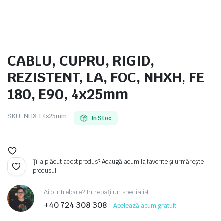
CABLU, CUPRU, RIGID,
e
REZISTENT, LA, FOC, NHXH, FE
180, E90, 4x25mm
SKU:
NHXH 4x25mm
In Stoc
e Tensiune
Ți-a plăcut acest produs? Adaugă acum la favorite și urmărește
produsul.
Ai o intrebare? Întrebați un specialist
+40 724 308 308
Apelează acum gratuit