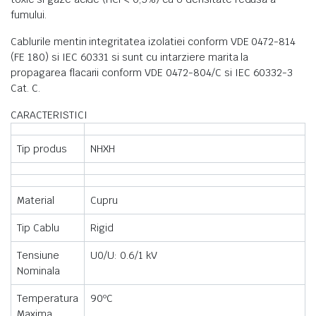
fumului.
Cablurile mentin integritatea izolatiei conform VDE 0472-814
(FE 180) si IEC 60331 si sunt cu intarziere marita la
propagarea flacarii conform VDE 0472-804/C si IEC 60332-3
Cat. C.
CARACTERISTICI
Tip produs
NHXH
Material
Cupru
Tip Cablu
Rigid
Tensiune
U0/U: 0.6/1 kV
Nominala
Temperatura
90ºC
Maxima