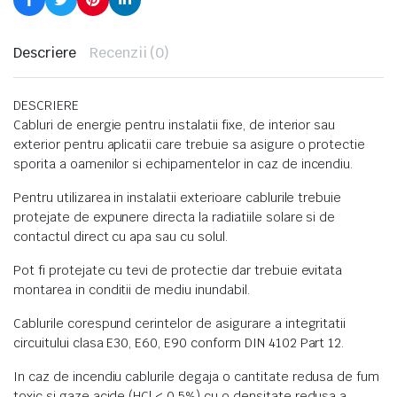
Descriere
Recenzii (0)
DESCRIERE
Cabluri de energie pentru instalatii fixe, de interior sau
exterior pentru aplicatii care trebuie sa asigure o protectie
sporita a oamenilor si echipamentelor in caz de incendiu.
Pentru utilizarea in instalatii exterioare cablurile trebuie
protejate de expunere directa la radiatiile solare si de
contactul direct cu apa sau cu solul.
Pot fi protejate cu tevi de protectie dar trebuie evitata
montarea in conditii de mediu inundabil.
Cablurile corespund cerintelor de asigurare a integritatii
circuitului clasa E30, E60, E90 conform DIN 4102 Part 12.
In caz de incendiu cablurile degaja o cantitate redusa de fum
toxic si gaze acide (HCl < 0,5%) cu o densitate redusa a