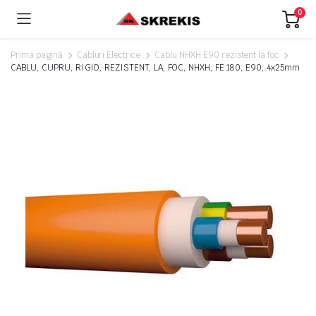
0
Prima pagină
Cabluri Electrice
Cablu NHXH E90 rezistent la foc
CABLU, CUPRU, RIGID, REZISTENT, LA, FOC, NHXH, FE 180, E90, 4x25mm