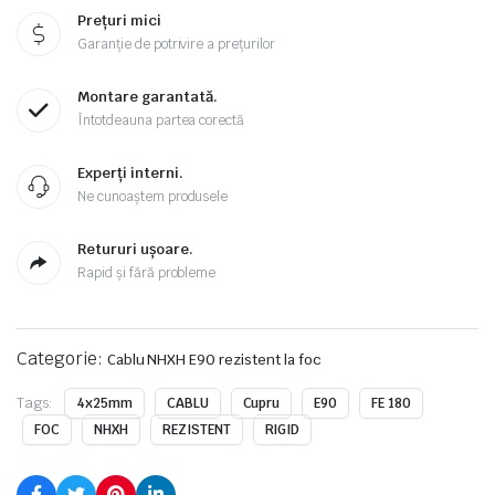
Prețuri mici
Garanție de potrivire a prețurilor
Montare garantată.
Întotdeauna partea corectă
Experți interni.
Ne cunoaștem produsele
Retururi ușoare.
Rapid și fără probleme
Categorie:
Cablu NHXH E90 rezistent la foc
Tags:
4x25mm
CABLU
Cupru
E90
FE 180
FOC
NHXH
REZISTENT
RIGID