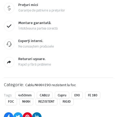
Prețuri mici
Garanție de potrivire a prețurilor
Montare garantată.
Întotdeauna partea corectă
Experți interni.
Ne cunoaștem produsele
Retururi ușoare.
Rapid și fără probleme
Categorie:
Cablu NHXH E90 rezistent la foc
Tags:
4x50mm
CABLU
Cupru
E90
FE 180
FOC
NHXH
REZISTENT
RIGID