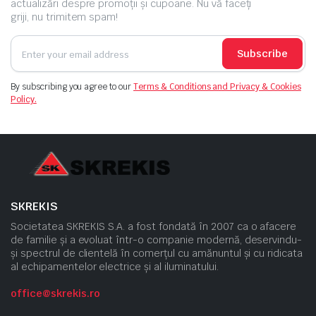
actualizări despre promoții și cupoane. Nu vă faceți
griji, nu trimitem spam!
Subscribe
By subscribing you agree to our
Terms & Conditions and Privacy & Cookies
Policy.
SKREKIS
Societatea SKREKIS S.A. a fost fondată în 2007 ca o afacere
de familie și a evoluat într-o companie modernă, deservindu-
și spectrul de clientelă în comerțul cu amănuntul și cu ridicata
al echipamentelor electrice și al iluminatului.
office@skrekis.ro