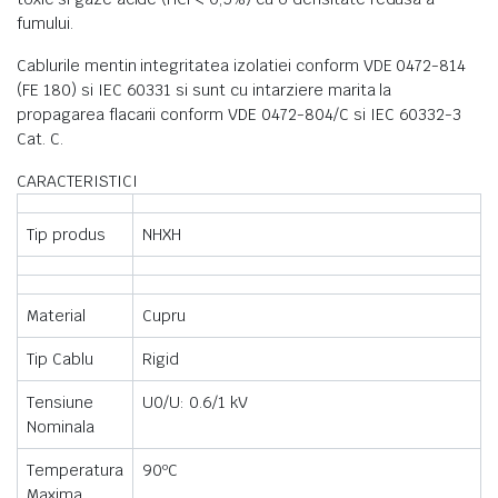
fumului.
Cablurile mentin integritatea izolatiei conform VDE 0472-814
(FE 180) si IEC 60331 si sunt cu intarziere marita la
propagarea flacarii conform VDE 0472-804/C si IEC 60332-3
Cat. C.
CARACTERISTICI
Tip produs
NHXH
Material
Cupru
Tip Cablu
Rigid
Tensiune
U0/U: 0.6/1 kV
Nominala
Temperatura
90ºC
Maxima