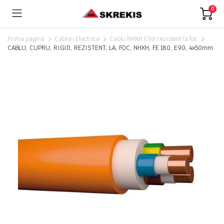
0
Prima pagină
Cabluri Electrice
Cablu NHXH E90 rezistent la foc
CABLU, CUPRU, RIGID, REZISTENT, LA, FOC, NHXH, FE 180, E90, 4x50mm