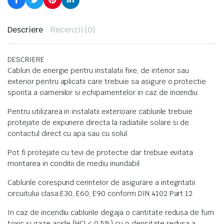
Descriere
Recenzii (0)
DESCRIERE
Cabluri de energie pentru instalatii fixe, de interior sau
exterior pentru aplicatii care trebuie sa asigure o protectie
sporita a oamenilor si echipamentelor in caz de incendiu.
Pentru utilizarea in instalatii exterioare cablurile trebuie
protejate de expunere directa la radiatiile solare si de
contactul direct cu apa sau cu solul.
Pot fi protejate cu tevi de protectie dar trebuie evitata
montarea in conditii de mediu inundabil.
Cablurile corespund cerintelor de asigurare a integritatii
circuitului clasa E30, E60, E90 conform DIN 4102 Part 12.
In caz de incendiu cablurile degaja o cantitate redusa de fum
toxic si gaze acide (HCl < 0,5%) cu o densitate redusa a