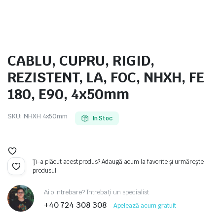
CABLU, CUPRU, RIGID,
e
REZISTENT, LA, FOC, NHXH, FE
180, E90, 4x50mm
SKU:
NHXH 4x50mm
In Stoc
e Tensiune
Ți-a plăcut acest produs? Adaugă acum la favorite și urmărește
produsul.
Ai o intrebare? Întrebați un specialist
+40 724 308 308
Apelează acum gratuit