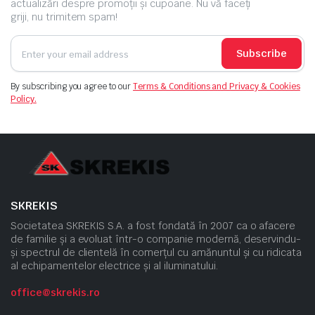
actualizări despre promoții și cupoane. Nu vă faceți
griji, nu trimitem spam!
Subscribe
By subscribing you agree to our
Terms & Conditions and Privacy & Cookies
Policy.
SKREKIS
Societatea SKREKIS S.A. a fost fondată în 2007 ca o afacere
de familie și a evoluat într-o companie modernă, deservindu-
și spectrul de clientelă în comerțul cu amănuntul și cu ridicata
al echipamentelor electrice și al iluminatului.
office@skrekis.ro