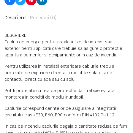
Descriere
Recenzii (0)
DESCRIERE
Cabluri de energie pentru instalatii fixe, de interior sau
exterior pentru aplicatii care trebuie sa asigure o protectie
sporita a oamenilor si echipamentelor in caz de incendiu.
Pentru utilizarea in instalatii exterioare cablurile trebuie
protejate de expunere directa la radiatiile solare si de
contactul direct cu apa sau cu solul.
Pot fi protejate cu tevi de protectie dar trebuie evitata
montarea in conditii de mediu inundabil.
Cablurile corespund cerintelor de asigurare a integritatii
circuitului clasa E30, E60, E90 conform DIN 4102 Part 12.
In caz de incendiu cablurile degaja o cantitate redusa de fum
toxic si gaze acide (HCl < 0,5%) cu o densitate redusa a