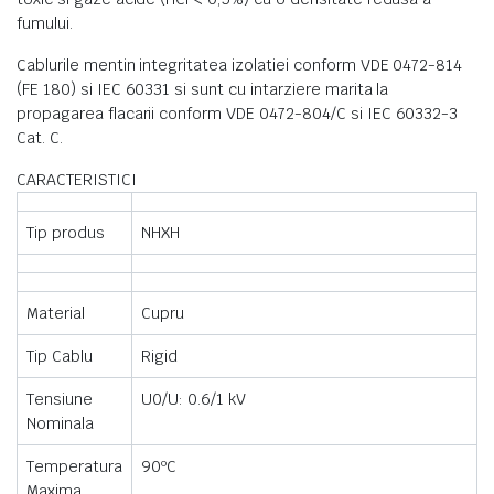
fumului.
Cablurile mentin integritatea izolatiei conform VDE 0472-814
(FE 180) si IEC 60331 si sunt cu intarziere marita la
propagarea flacarii conform VDE 0472-804/C si IEC 60332-3
Cat. C.
CARACTERISTICI
Tip produs
NHXH
Material
Cupru
Tip Cablu
Rigid
Tensiune
U0/U: 0.6/1 kV
Nominala
Temperatura
90ºC
Maxima