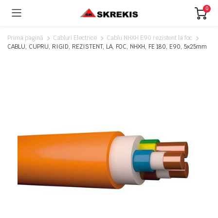
0
Prima pagină
Cabluri Electrice
Cablu NHXH E90 rezistent la foc
CABLU, CUPRU, RIGID, REZISTENT, LA, FOC, NHXH, FE 180, E90, 5x25mm