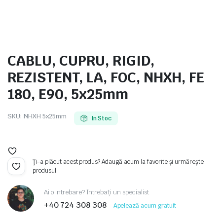
CABLU, CUPRU, RIGID,
e
REZISTENT, LA, FOC, NHXH, FE
180, E90, 5x25mm
SKU:
NHXH 5x25mm
In Stoc
e Tensiune
Ți-a plăcut acest produs? Adaugă acum la favorite și urmărește
produsul.
Ai o intrebare? Întrebați un specialist
+40 724 308 308
Apelează acum gratuit