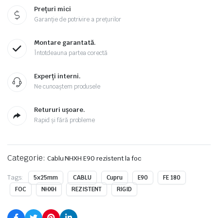
Prețuri mici
Garanție de potrivire a prețurilor
Montare garantată.
Întotdeauna partea corectă
Experți interni.
Ne cunoaștem produsele
Retururi ușoare.
Rapid și fără probleme
Categorie:
Cablu NHXH E90 rezistent la foc
Tags:
5x25mm
CABLU
Cupru
E90
FE 180
FOC
NHXH
REZISTENT
RIGID