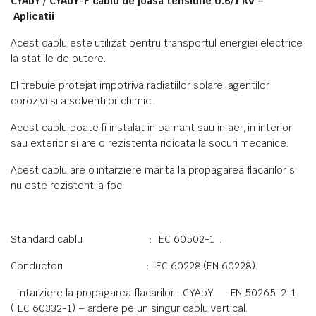
CYAbY / CYAbY-F cablu de joasa tensiune 0.6/1 kV –
Aplicatii
Acest cablu este utilizat pentru transportul energiei electrice
la statiile de putere.
El trebuie protejat impotriva radiatiilor solare, agentilor
corozivi si a solventilor chimici.
Acest cablu poate fi instalat in pamant sau in aer, in interior
sau exterior si are o rezistenta ridicata la socuri mecanice.
Acest cablu are o intarziere marita la propagarea flacarilor si
nu este rezistent la foc.
Standard cablu : IEC 60502-1 .
Conductori : IEC 60228 (EN 60228).
Intarziere la propagarea flacarilor : CYAbY : EN 50265-2-1
(IEC 60332-1) – ardere pe un singur cablu vertical.