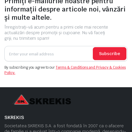
Primiți e-mailurile noastre pentru
informații despre articole noi, vânzări
și multe altele.
Înregistrați-vă acum pentru a primi cele mai recente
actualizări despre promoții și cupoane. Nu vă faceți
griji, nu trimitem spam!
Subscribe
By subscribing you agree to our
Terms & Conditions and Privacy & Cookies
Policy.
SKREKIS
Societatea SKREKIS S.A. a fost fondată în 2007 ca o afacere
de familie și a evoluat într-o companie modernă, deservindu-