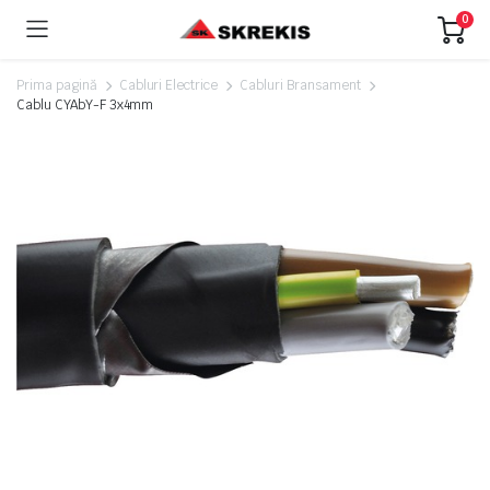
0
Prima pagină
Cabluri Electrice
Cabluri Bransament
Cablu CYAbY-F 3x4mm