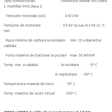
Tipul conductorului : conductor unifilar (re) clasa
1, multifilar (rm),clasa 2.
Tensiune nominala Uo/U : 0.6/1 kV.
Tensiune de incercare : 3.5 kV ca sau 8.4 kV cc, 5
min.
Raza minima de curbura la instalare : min. 12 x diametrul
cablului.
Forta maxima de tractiune la pozare : max. 50 N/mm².
Temp. min. a cablului : la instalare : -5º C.
in exploatare : -30º C.
Temperatura maxima de lucru : 70º C.
Temp. maxima de scurt-circuit : 160º C.