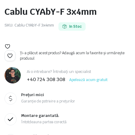
Cablu CYAbY-F 3x4mm
SKU:
Cablu CYAbY-F 3x4mm
In Stoc
e
Ți-a plăcut acest produs? Adaugă acum la favorite și urmărește
produsul.
Ai o intrebare? Întrebați un specialist
+40 724 308 308
Apelează acum gratuit
Prețuri mici
e Tensiune
Garanție de potrivire a prețurilor
Montare garantată.
Întotdeauna partea corectă