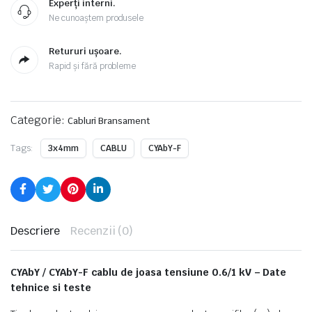
Experți interni.
Ne cunoaștem produsele
Retururi ușoare.
Rapid și fără probleme
Categorie:
Cabluri Bransament
Tags:
3x4mm
CABLU
CYAbY-F
Descriere
Recenzii (0)
CYAbY / CYAbY-F cablu de joasa tensiune 0.6/1 kV – Date
tehnice si teste