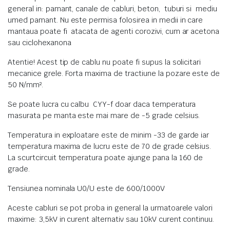
general in: pamant, canale de cabluri, beton, tuburi si mediu
umed pamant. Nu este permisa folosirea in medii in care
mantaua poate fi atacata de agenti corozivi, cum ar acetona
sau ciclohexanona
Atentie! Acest tip de cablu nu poate fi supus la solicitari
mecanice grele. Forta maxima de tractiune la pozare este de
50 N/mm².
Se poate lucra cu calbu CYY-f doar daca temperatura
masurata pe manta este mai mare de -5 grade celsius.
Temperatura in exploatare este de minim -33 de garde iar
temperatura maxima de lucru este de 70 de grade celsius.
La scurtcircuit temperatura poate ajunge pana la 160 de
grade.
Tensiunea nominala U0/U este de 600/1000V
Aceste cabluri se pot proba in general la urmatoarele valori
maxime: 3,5kV in curent alternativ sau 10kV curent continuu.