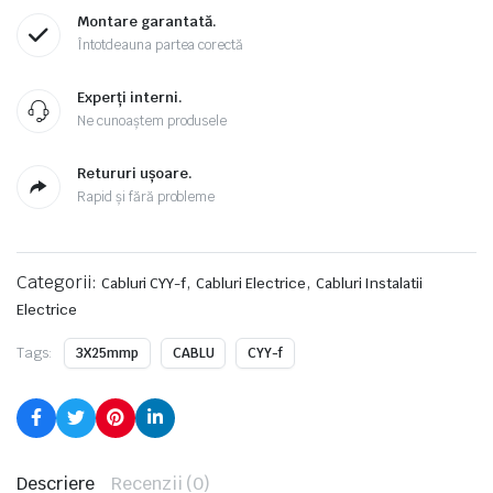
Montare garantată.
Întotdeauna partea corectă
Experți interni.
Ne cunoaștem produsele
Retururi ușoare.
Rapid și fără probleme
Categorii:
,
,
Cabluri CYY-f
Cabluri Electrice
Cabluri Instalatii
Electrice
Tags:
3X25mmp
CABLU
CYY-f
Descriere
Recenzii (0)