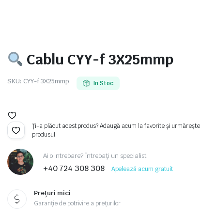
Cablu CYY-f 3X25mmp
e
SKU:
CYY-f 3X25mmp
In Stoc
Ți-a plăcut acest produs? Adaugă acum la favorite și urmărește
produsul.
Ai o intrebare? Întrebați un specialist
e Tensiune
+40 724 308 308
Apelează acum gratuit
Prețuri mici
Garanție de potrivire a prețurilor