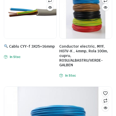
Cablu CYY-f 3X25+16mmp
Conductor electric, MYF,
H07V-K , 4mmp, Rola 100m,
cupru,
In Stoc
ROSU/ALBASTRU/VERDE-
GALBEN
In Stoc