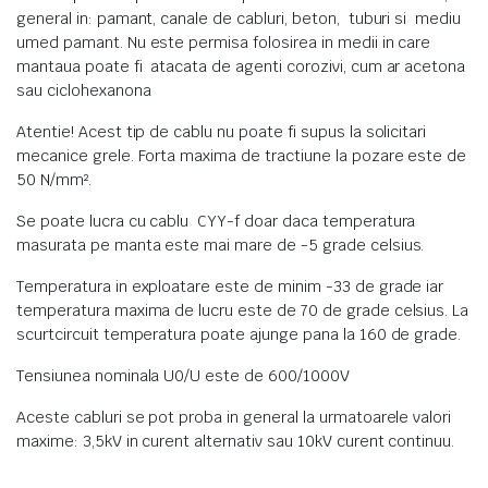
general in: pamant, canale de cabluri, beton, tuburi si mediu
umed pamant. Nu este permisa folosirea in medii in care
mantaua poate fi atacata de agenti corozivi, cum ar acetona
sau ciclohexanona
Atentie! Acest tip de cablu nu poate fi supus la solicitari
mecanice grele. Forta maxima de tractiune la pozare este de
50 N/mm².
Se poate lucra cu cablu CYY-f doar daca temperatura
masurata pe manta este mai mare de -5 grade celsius.
Temperatura in exploatare este de minim -33 de grade iar
temperatura maxima de lucru este de 70 de grade celsius. La
scurtcircuit temperatura poate ajunge pana la 160 de grade.
Tensiunea nominala U0/U este de 600/1000V
Aceste cabluri se pot proba in general la urmatoarele valori
maxime: 3,5kV in curent alternativ sau 10kV curent continuu.