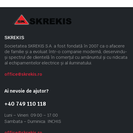
SKREKIS
Societatea SKREKIS S.A. a fost fondată în 2007 ca o afacere
de familie și a evoluat într-o companie modernă, deservindu-
și spectrul de clientelă în comerțul cu amănuntul și cu ridicata
al echipamentelor electrice și al iluminatului.
office@skrekis.ro
Ai nevoie de ajutor?
+40 749 110 118
Luni – Vineri: 09:00 – 17:00
Sambata – Duminica: INCHIS
office@skrekis.ro