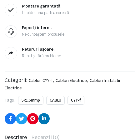
Montare garantată.
Întotdeauna partea corectă
Experți interni.
Ne cunoaștem produsele
Retururi ușoare.
Rapid și fără probleme
Categorii:
,
,
Cabluri CYY-f
Cabluri Electrice
Cabluri Instalatii
Electrice
Tags:
5x1.5mmp
CABLU
CYY-f
Descriere
Recenzii (0)