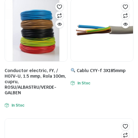
Conductor electric, FY, /
Cablu CYY-f 3X185mmp
H07V-U, 1.5 mmp, Rola 100m,
cupru,
In Stoc
ROSU/ALBASTRU/VERDE-
GALBEN
In Stoc