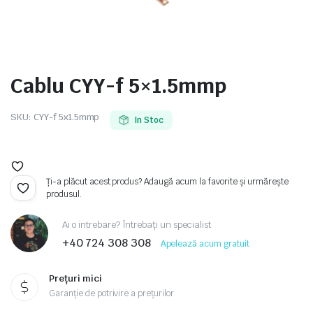
Cablu CYY-f 5×1.5mmp
e
SKU:
CYY-f 5x1.5mmp
In Stoc
Ți-a plăcut acest produs? Adaugă acum la favorite și urmărește
produsul.
Ai o intrebare? Întrebați un specialist
e Tensiune
+40 724 308 308
Apelează acum gratuit
Prețuri mici
Garanție de potrivire a prețurilor