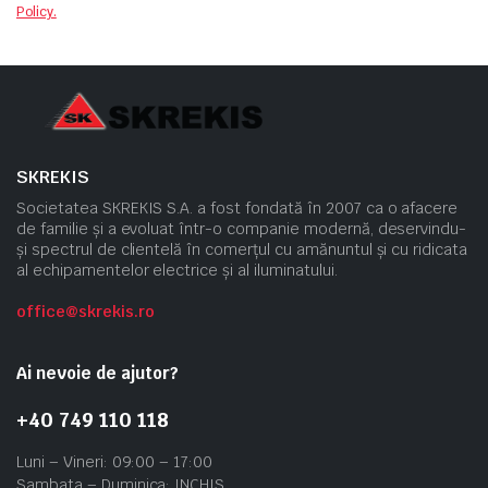
Policy.
SKREKIS
Societatea SKREKIS S.A. a fost fondată în 2007 ca o afacere
de familie și a evoluat într-o companie modernă, deservindu-
și spectrul de clientelă în comerțul cu amănuntul și cu ridicata
al echipamentelor electrice și al iluminatului.
office@skrekis.ro
Ai nevoie de ajutor?
+40 749 110 118
Luni – Vineri: 09:00 – 17:00
Sambata – Duminica: INCHIS