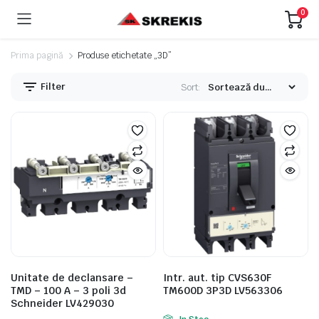
0
Prima pagină
Produse etichetate „3D”
Filter
Sort:
eț
eț
nim
xim
Unitate de declansare –
Intr. aut. tip CVS630F
TMD – 100 A – 3 poli 3d
TM600D 3P3D LV563306
Schneider LV429030