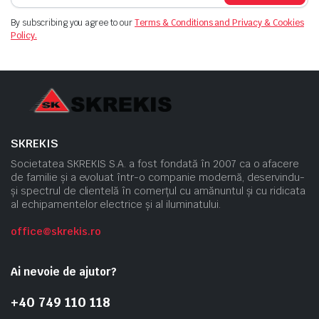
By subscribing you agree to our
Terms & Conditions and Privacy & Cookies
Policy.
SKREKIS
Societatea SKREKIS S.A. a fost fondată în 2007 ca o afacere
de familie și a evoluat într-o companie modernă, deservindu-
și spectrul de clientelă în comerțul cu amănuntul și cu ridicata
al echipamentelor electrice și al iluminatului.
office@skrekis.ro
Ai nevoie de ajutor?
+40 749 110 118