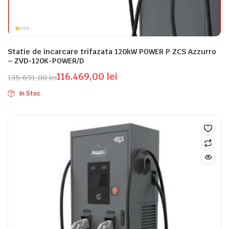
Statie de incarcare trifazata 120kW POWER P ZCS Azzurro
– ZVD-120K-POWER/D
116.469,00
lei
135.691,00
lei
Prețul
Prețul
In Stoc
inițial
curent
a
este:
fost:
116.469,00 lei.
135.691,00 lei.