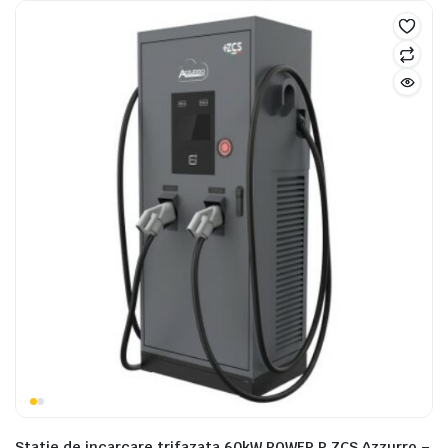
Statie de incarcare trifazata 60kW POWER P ZCS Azzurro –