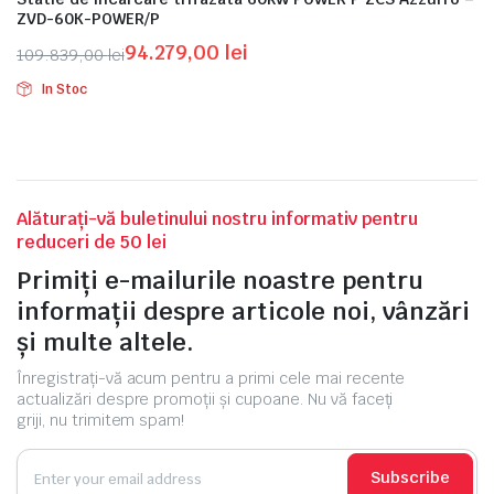
ZVD-60K-POWER/P
94.279,00
lei
109.839,00
lei
Prețul
Prețul
In Stoc
inițial
curent
a
este:
fost:
94.279,00 lei.
109.839,00 lei.
Alăturați-vă buletinului nostru informativ pentru
reduceri de 50 lei
Primiți e-mailurile noastre pentru
informații despre articole noi, vânzări
și multe altele.
Înregistrați-vă acum pentru a primi cele mai recente
actualizări despre promoții și cupoane. Nu vă faceți
griji, nu trimitem spam!
Subscribe