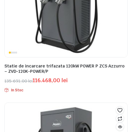
Statie de incarcare trifazata 120kW POWER P ZCS Azzurro
– ZVD-120K-POWER/P
116.468,00
lei
135.691,00
lei
Prețul
Prețul
In Stoc
inițial
curent
a
este:
fost:
116.468,00 lei.
135.691,00 lei.