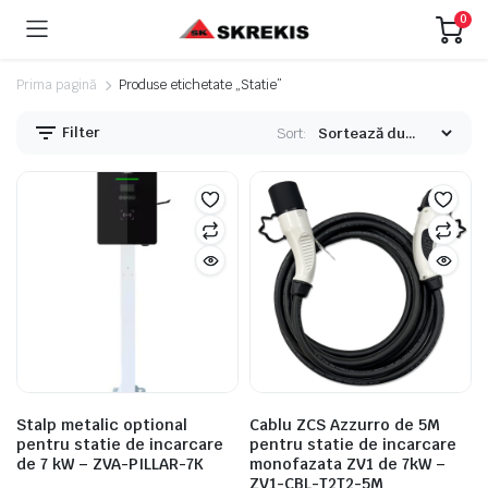
0
Prima pagină
Produse etichetate „Statie”
Filter
Sort:
eț
eț
nim
xim
Stalp metalic optional
Cablu ZCS Azzurro de 5M
pentru statie de incarcare
pentru statie de incarcare
de 7 kW – ZVA-PILLAR-7K
monofazata ZV1 de 7kW –
ZV1-CBL-T2T2-5M