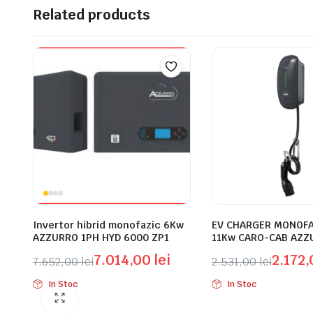
Related products
Invertor hibrid monofazic 6Kw
EV CHARGER MONOFA
AZZURRO 1PH HYD 6000 ZP1
11Kw CARO-CAB AZZ
7.014,00
lei
2.172
7.652,00
lei
2.531,00
lei
Prețul
Prețul
Prețul
Prețul
In Stoc
In Stoc
inițial
curent
inițial
curent