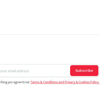
a
este:
i.
fost:
68.108,00 lei.
i.
79.350,00 lei.
Subscribe
ibing you agree to our
Terms & Conditions and Privacy & Cookies Policy.