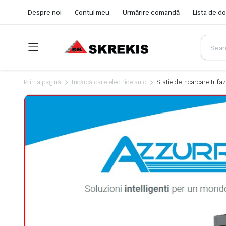
Despre noi
Contul meu
Urmărire comandă
Lista de do
Prima pagină
Încărcătoare electrice auto
Statie de incarcare tr