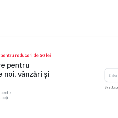
a
este:
fost:
668,00 le
778,00 le
v pentru reduceri de 50 lei
tre pentru
 noi, vânzări și
By subscr
recente
aceți