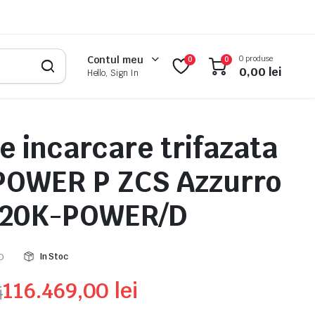
0 produse
Contul meu
0
0
0,00
lei
Hello, Sign In
de incarcare trifazata
POWER P ZCS Azzurro
120K-POWER/D
D
In Stoc
116.469,00
lei
i