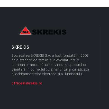
SKREKIS
Societatea SKREKIS S.A. a fost fondată în 2007
ca o afacere de familie și a evoluat într-o
companie modernă, deservindu-și spectrul de
clientelă în comerțul cu amănuntul și cu ridicata
al echipamentelor electrice și al iluminatului.
office@skrekis.ro