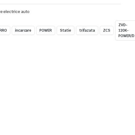
e electrice auto
ZVD-
RRO
incarcare
POWER
Statie
trifazata
ZCS
120K-
POWER/D