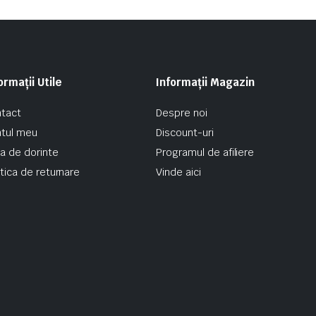
ormații Utile
Informații Magazin
tact
Despre noi
tul meu
Discount-uri
ta de dorinte
Programul de afiliere
itica de returnare
Vinde aici