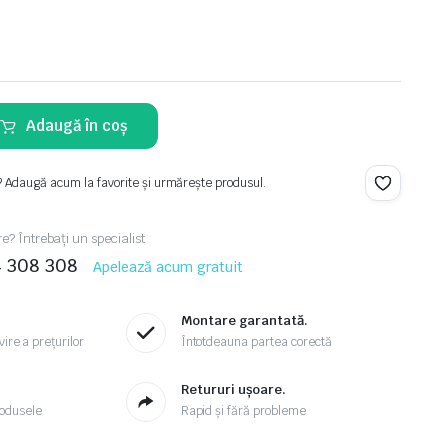
lei.
Adaugă în coș
lei.
? Adaugă acum la favorite și urmărește produsul.
re? Întrebați un specialist
4 308 308
Apelează acum gratuit
Montare garantată.
ire a prețurilor
Întotdeauna partea corectă
.
Retururi ușoare.
odusele
Rapid și fără probleme