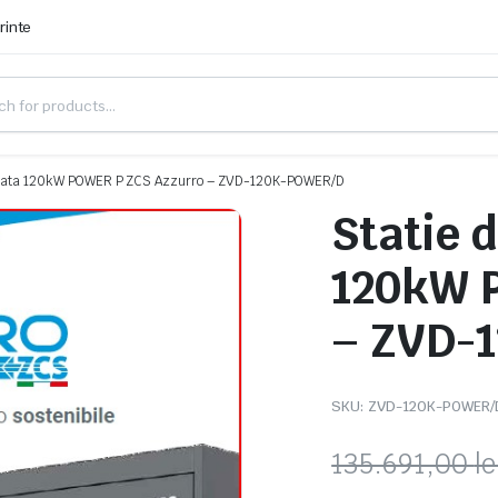
rinte
ifazata 120kW POWER P ZCS Azzurro – ZVD-120K-POWER/D
Statie 
120kW 
– ZVD-
SKU:
ZVD-120K-POWER/
135.691,00
le