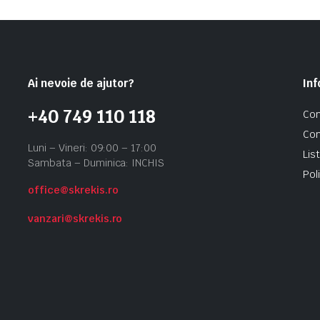
Ai nevoie de ajutor?
Inf
+40 749 110 118
Con
Con
Luni – Vineri: 09:00 – 17:00
Lis
Sambata – Duminica: INCHIS
Pol
office@skrekis.ro
vanzari@skrekis.ro