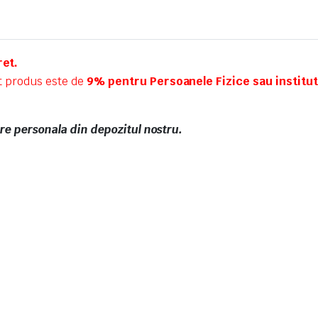
ret.
t produs este de
9% pentru Persoanele Fizice sau instituti
are personala din depozitul nostru.