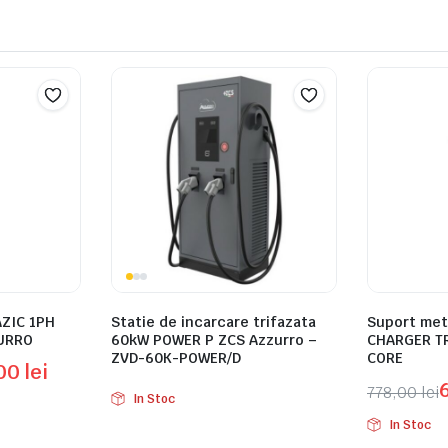
ZIC 1PH
Statie de incarcare trifazata
Suport met
URRO
60kW POWER P ZCS Azzurro –
CHARGER TR
ZVD-60K-POWER/D
CORE
,00
lei
778,00
lei
In Stoc
Prețul
Prețul
In Stoc
inițial
curent