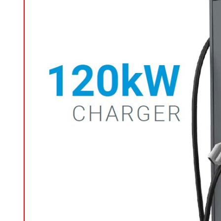
e
e Tensiune