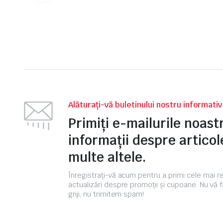
a
este:
a
este:
fost:
7.014,00 lei.
fost:
2.172,00 lei.
7.652,00 lei.
2.531,00 lei.
Alăturați-vă buletinului nostru informati
Primiți e-mailurile noas
informații despre articole
multe altele.
Înregistrați-vă acum pentru a primi cele mai 
actualizări despre promoții și cupoane. Nu vă f
griji, nu trimitem spam!