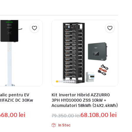
alic pentru EV
Kit Invertor Hibrid AZZURRO
IFAZIC DC 30Kw
3PH HYD10000 ZSS 10kW +
Acumulatori 58kWh (24X2.4kWh)
668,00
lei
68.108,00
lei
79.350,00
lei
Prețul
Prețul
In Stoc
inițial
curent