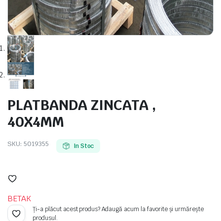
e
PLATBANDA ZINCATA ,
40X4MM
SKU:
5019355
In Stoc
e Tensiune
BETAK
Ți-a plăcut acest produs? Adaugă acum la favorite și urmărește
produsul.