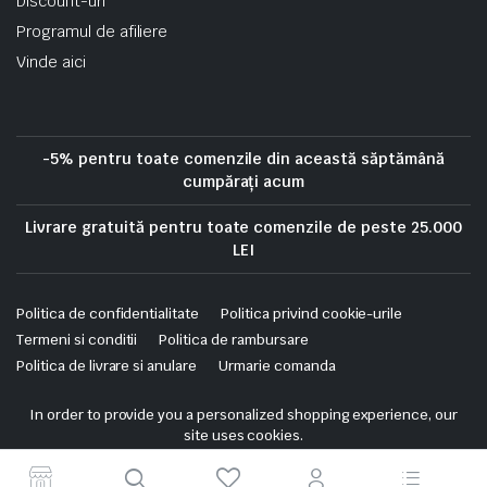
Discount-uri
Programul de afiliere
Vinde aici
-5% pentru toate comenzile din această săptămână
cumpărați acum
Livrare gratuită pentru toate comenzile de peste 25.000
LEI
Politica de confidentialitate
Politica privind cookie-urile
Termeni si conditii
Politica de rambursare
Politica de livrare si anulare
Urmarie comanda
Copyright 2025 © Skrekis. All right reserved. Powered by iTistul.ro.
In order to provide you a personalized shopping experience, our
site uses cookies.
cookie policy
.
Accept Cookies