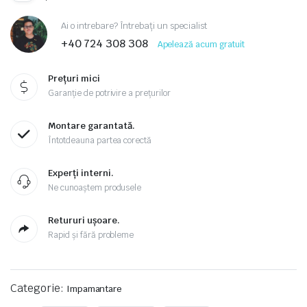
Ai o intrebare? Întrebați un specialist
+40 724 308 308
Apelează acum gratuit
Prețuri mici
Garanție de potrivire a prețurilor
Montare garantată.
Întotdeauna partea corectă
Experți interni.
Ne cunoaștem produsele
Retururi ușoare.
Rapid și fără probleme
Categorie:
Impamantare