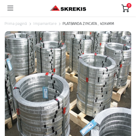
0
Prima pagină
Impamantare
PLATBANDA ZINCATA , 40X4MM