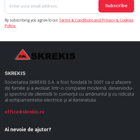
Subscribe
By subscribing you agree to our
Terms & Conditions and Privacy & Cookies
Policy.
SKREKIS
Societatea SKREKIS S.A. a fost fondată în 2007 ca o afacere
de familie și a evoluat într-o companie modernă, deservindu-
și spectrul de clientelă în comerțul cu amănuntul și cu ridicata
al echipamentelor electrice și al iluminatului.
office@skrekis.ro
Ai nevoie de ajutor?