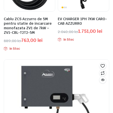
Cablu ZCS Azzurro de 5M
EV CHARGER 1PH 7KW CARO-
pentru statie de incarcare
CAB AZZURRO
monofazata ZV1 de 7kW –
1.751,00
lei
2.040,00
lei
ZV1-CBL-T2T2-5M
Prețul
Prețul
763,00
lei
In Stoc
889,00
lei
inițial
curent
Prețul
Prețul
a
este:
In Stoc
inițial
curent
fost:
1.751,00 lei.
a
este:
2.040,00 lei.
fost:
763,00 lei.
889,00 lei.