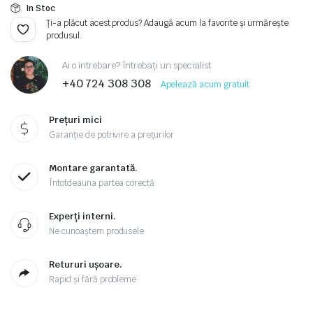
inițial
curent
In Stoc
a
este:
Ți-a plăcut acest produs? Adaugă acum la favorite și urmărește
produsul.
fost:
2.427,00 lei.
Ai o intrebare? Întrebați un specialist
2.604,00 lei.
+40 724 308 308
Apelează acum gratuit
Prețuri mici
Garanție de potrivire a prețurilor
Montare garantată.
Întotdeauna partea corectă
Experți interni.
Ne cunoaștem produsele
Retururi ușoare.
Rapid și fără probleme