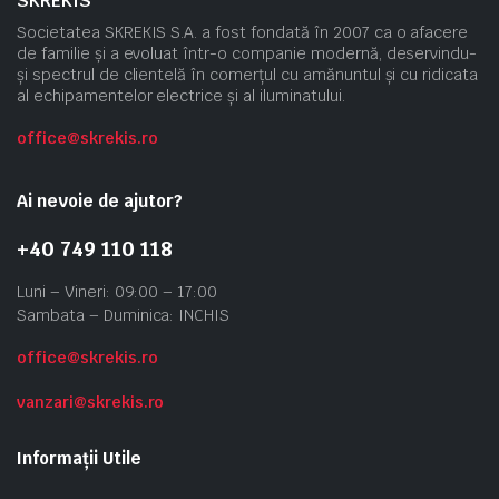
SKREKIS
Societatea SKREKIS S.A. a fost fondată în 2007 ca o afacere
de familie și a evoluat într-o companie modernă, deservindu-
și spectrul de clientelă în comerțul cu amănuntul și cu ridicata
al echipamentelor electrice și al iluminatului.
office@skrekis.ro
Ai nevoie de ajutor?
+40 749 110 118
Luni – Vineri: 09:00 – 17:00
Sambata – Duminica: INCHIS
office@skrekis.ro
vanzari@skrekis.ro
Informații Utile