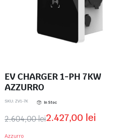
e
EV CHARGER 1-PH 7KW
AZZURRO
SKU:
ZV1-7K
In Stoc
e Tensiune
2.427,00
lei
2.604,00
lei
Prețul
Prețul
Azzurro