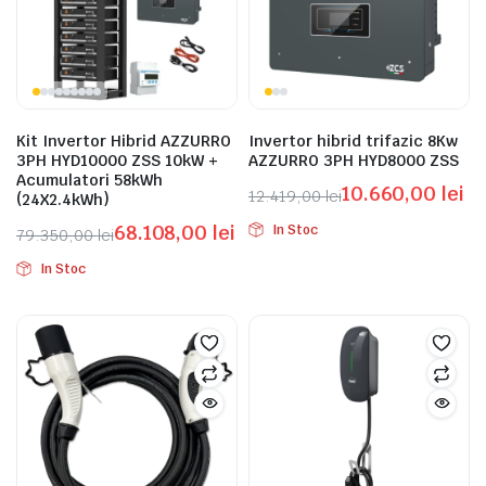
Kit Invertor Hibrid AZZURRO
Invertor hibrid trifazic 8Kw
3PH HYD10000 ZSS 10kW +
AZZURRO 3PH HYD8000 ZSS
Acumulatori 58kWh
10.660,00
lei
12.419,00
lei
(24X2.4kWh)
Prețul
Prețul
68.108,00
lei
In Stoc
79.350,00
lei
inițial
curent
Prețul
Prețul
a
este:
In Stoc
inițial
curent
fost:
10.660,00 lei.
a
este:
12.419,00 lei.
fost:
68.108,00 lei.
79.350,00 lei.