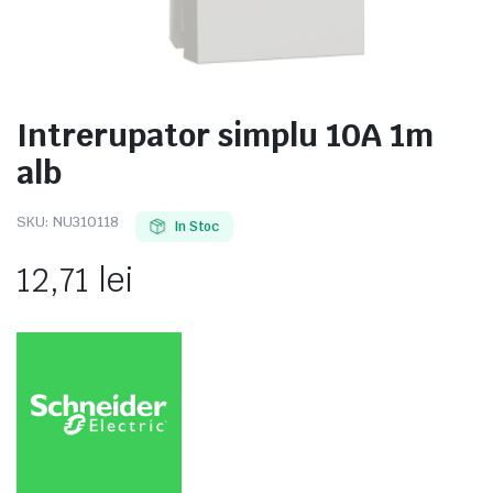
Intrerupator simplu 10A 1m
e
alb
SKU:
NU310118
In Stoc
12,71
lei
e Tensiune