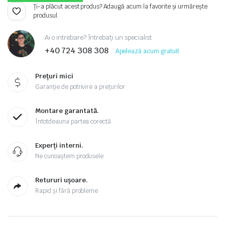
Ți-a plăcut acest produs? Adaugă acum la favorite și urmărește
produsul.
Ai o intrebare? Întrebați un specialist
+40 724 308 308
Apelează acum gratuit
Prețuri mici
Garanție de potrivire a prețurilor
Montare garantată.
Întotdeauna partea corectă
Experți interni.
Ne cunoaștem produsele
Retururi ușoare.
Rapid și fără probleme