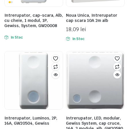
Intrerupator, cap-scara, Alb,
Noua Unica, Intrerupator
cu cheie, 1 modul, 1P,
cap scara 10A 2m alb
Gewiss, System, GW20008
18,09
lei
In Stoc
In Stoc
Intrerupator, Luminos, 2P,
Intrerupator, LED, modular,
16A, GW20504, Gewiss
Gewiss System, cap cruce,
16A, 2 module, alb, GW20580