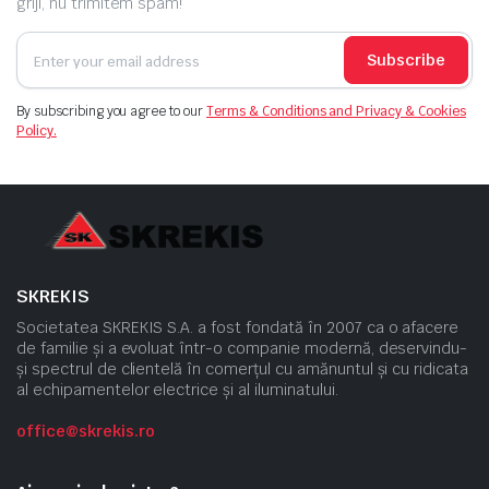
griji, nu trimitem spam!
Subscribe
By subscribing you agree to our
Terms & Conditions and Privacy & Cookies
Policy.
SKREKIS
Societatea SKREKIS S.A. a fost fondată în 2007 ca o afacere
de familie și a evoluat într-o companie modernă, deservindu-
și spectrul de clientelă în comerțul cu amănuntul și cu ridicata
al echipamentelor electrice și al iluminatului.
office@skrekis.ro