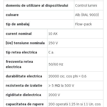
domeniu de utilizare al dispozitivului
Control lumini
culoare
Alb (RAL 9003)
tip de ambalaj
Flow-pack
curent nominal
10 AX
[Ue] tensiune nominala
250 V
tip retea electrica
C.a.
frecventa retea
50/60 Hz
electrica
durabilitate electrica
20000 cic, cos phi = 0,6
rezistenta de izolatie
> 5 MΩ la 500 V
rigiditate dielectrica
2000 V
capacitatea de rupere
200 operatii 1.25 In si 1.1 Un, cos