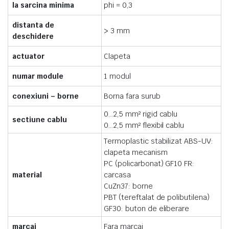
la sarcina minima
phi = 0,3
distanta de
> 3 mm
deschidere
actuator
Clapeta
numar module
1 modul
conexiuni – borne
Borna fara surub
0…2,5 mm² rigid cablu
sectiune cablu
0…2,5 mm² flexibil cablu
Termoplastic stabilizat ABS-UV:
clapeta mecanism
PC (policarbonat) GF10 FR:
material
carcasa
CuZn37: borne
PBT (tereftalat de polibutilena)
GF30: buton de eliberare
marcaj
Fara marcaj