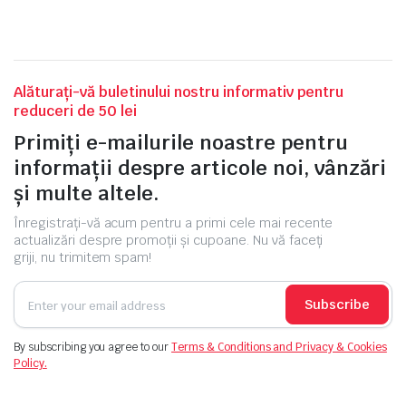
fost:
25.713,00 lei.
28.672,00 lei.
Alăturați-vă buletinului nostru informativ pentru
reduceri de 50 lei
Primiți e-mailurile noastre pentru
informații despre articole noi, vânzări
și multe altele.
Înregistrați-vă acum pentru a primi cele mai recente
actualizări despre promoții și cupoane. Nu vă faceți
griji, nu trimitem spam!
Subscribe
By subscribing you agree to our
Terms & Conditions and Privacy & Cookies
Policy.