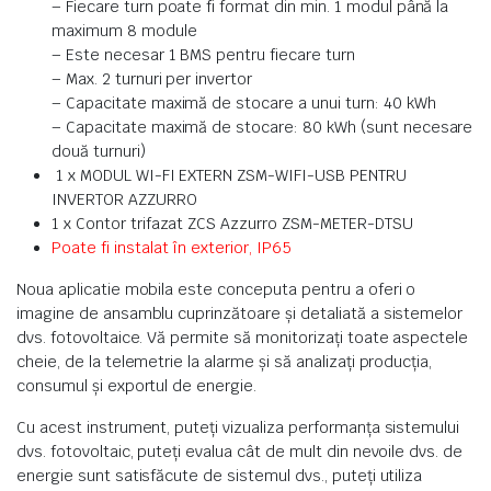
– Fiecare turn poate fi format din min. 1 modul până la
maximum 8 module
– Este necesar 1 BMS pentru fiecare turn
– Max. 2 turnuri per invertor
– Capacitate maximă de stocare a unui turn: 40 kWh
– Capacitate maximă de stocare: 80 kWh (sunt necesare
două turnuri)
1 x MODUL WI-FI EXTERN ZSM-WIFI-USB PENTRU
INVERTOR AZZURRO
1 x Contor trifazat ZCS Azzurro ZSM-METER-DTSU
Poate fi instalat în exterior, IP65
Noua aplicatie mobila este conceputa pentru a oferi o
imagine de ansamblu cuprinzătoare și detaliată a sistemelor
dvs. fotovoltaice. Vă permite să monitorizați toate aspectele
cheie, de la telemetrie la alarme și să analizați producția,
consumul și exportul de energie.
Cu acest instrument, puteți vizualiza performanța sistemului
dvs. fotovoltaic, puteți evalua cât de mult din nevoile dvs. de
energie sunt satisfăcute de sistemul dvs., puteți utiliza