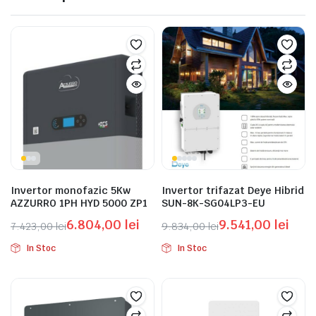
Invertor monofazic 5Kw
Invertor trifazat Deye Hibrid
AZZURRO 1PH HYD 5000 ZP1
SUN-8K-SG04LP3-EU
6.804,00
lei
9.541,00
lei
7.423,00
lei
9.834,00
lei
Prețul
Prețul
Prețul
Prețul
In Stoc
In Stoc
inițial
curent
inițial
curent
a
este:
a
este:
fost:
6.804,00 lei.
fost:
9.541,00 lei.
7.423,00 lei.
9.834,00 lei.