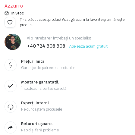
Azzurro
inițial
curent
In Stoc
a
este:
Ți-a plăcut acest produs? Adaugă acum la favorite și urmărește
produsul.
fost:
79.389,00 lei.
Ai o intrebare? Întrebați un specialist
90.906,00 lei.
+40 724 308 308
Apelează acum gratuit
Prețuri mici
Garanție de potrivire a prețurilor
Montare garantată.
Întotdeauna partea corectă
Experți interni.
Ne cunoaștem produsele
Retururi ușoare.
Rapid și fără probleme