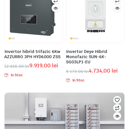
Invertor hibrid trifazic 6Kw
Invertor Deye Hibrid
AZZURRO 3PH HYD6000 ZSS
Monofazic SUN-6K-
SG03LP1-EU
9.919,00
lei
12.616,00
lei
4.734,00
lei
Prețul
Prețul
5.173,00
lei
In Stoc
Prețul
Prețul
inițial
curent
In Stoc
inițial
curent
a
este:
a
este:
fost:
9.919,00 lei.
fost:
4.734,00 lei.
12.616,00 lei.
5.173,00 lei.