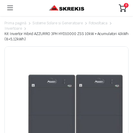
0
Prima pagină
Sisteme Solare si Generatoare
Fotovoltaica
Invertoare
Kit Invertor Hibrid AZZURRO 3PH HYD10000 ZSS 10kW + Acumulatori 41kWh
(8×5,12kWh)