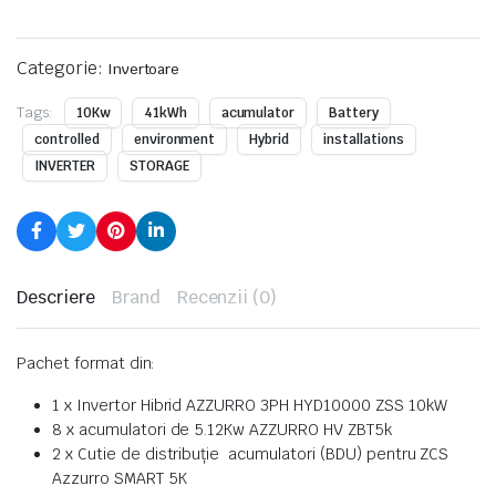
Categorie:
Invertoare
Tags:
10Kw
41kWh
acumulator
Battery
controlled
environment
Hybrid
installations
INVERTER
STORAGE
Descriere
Brand
Recenzii (0)
Pachet format din:
1 x Invertor Hibrid AZZURRO 3PH HYD10000 ZSS 10kW
8 x acumulatori de 5.12Kw AZZURRO HV ZBT5k
2 x Cutie de distribuție acumulatori (BDU) pentru ZCS
Azzurro SMART 5K