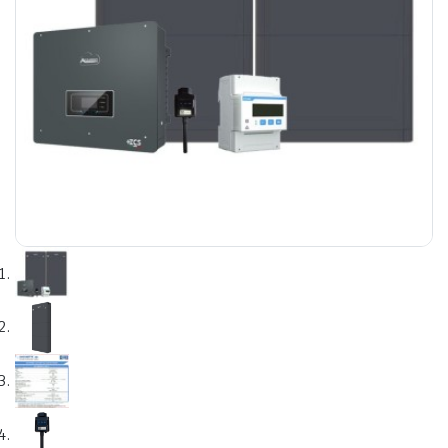
e
e Tensiune