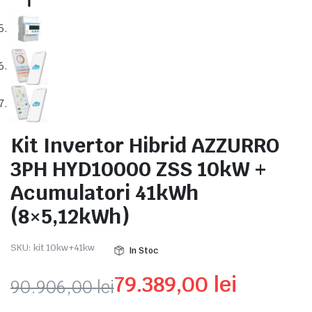
Kit Invertor Hibrid AZZURRO
3PH HYD10000 ZSS 10kW +
Acumulatori 41kWh
(8×5,12kWh)
SKU:
kit 10kw+41kw
In Stoc
79.389,00
lei
90.906,00
lei
Prețul
Prețul