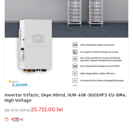
Invertor trifazic, Deye Hibrid, SUN-40K-SG01HP3-EU-BM4,
High Voltage
25.713,00
lei
28.672,00
lei
Prețul
Prețul
In Stoc
inițial
curent
a
este: