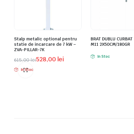
Stalp metalic optional pentru
BRAT DUBLU CURBAT 
statie de incarcare de 7 kW –
M11 2X50CM/180GR
ZVA-PILLAR-7K
In Stoc
528,00
lei
615,00
lei
Prețul
Prețul
In Stoc
inițial
curent
a
este:
fost:
528,00 lei.
615,00 lei.