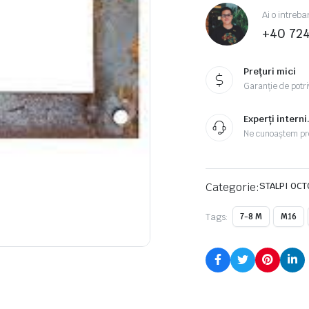
Ai o intreba
+40 72
Prețuri mici
Garanție de potriv
Experți interni
Ne cunoaștem pr
Categorie:
STALPI OC
Tags:
7-8 M
M16