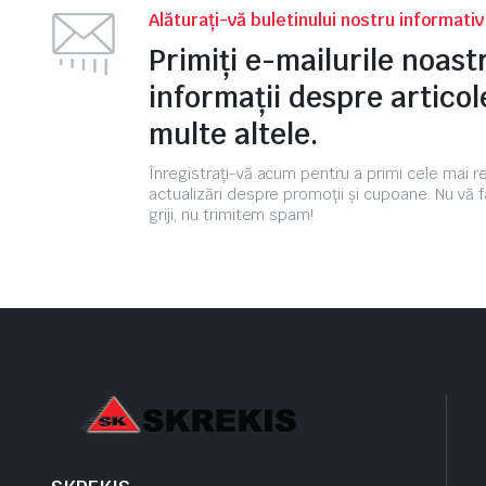
Alăturați-vă buletinului nostru informati
Primiți e-mailurile noas
informații despre articole
multe altele.
Înregistrați-vă acum pentru a primi cele mai 
actualizări despre promoții și cupoane. Nu vă f
griji, nu trimitem spam!