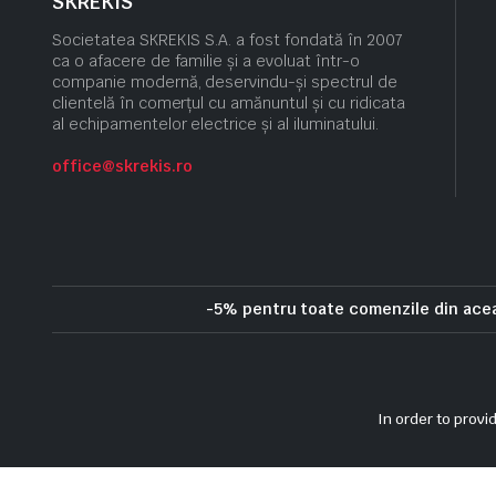
SKREKIS
Societatea SKREKIS S.A. a fost fondată în 2007
ca o afacere de familie și a evoluat într-o
companie modernă, deservindu-și spectrul de
clientelă în comerțul cu amănuntul și cu ridicata
al echipamentelor electrice și al iluminatului.
office@skrekis.ro
-5% pentru toate comenzile din ac
Politica de confidentialitate
Politica privind cookie-urile
Term
In order to provi
Copyright 2025 © Skrekis. All right reserved. Powered by iTistul.ro.