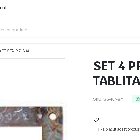
rinte
A PT STALP 7-8 M
SET 4 
TABLITA
SKU:
SG-P.7-8M
Ți-a plăcut acest produs