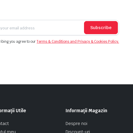
Subscribe
ibing you agree to our
Terms & Conditions and Privacy & Cookies Policy.
ormații Utile
Informații Magazin
tact
Despre noi
tul meu
Discount-uri