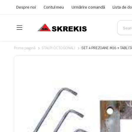
Despre noi
Contul meu
Urmărire comandă
Lista de do
Prima pagină
STALPI OCTOGONALI
SET 4 PREZOANE M16 + TABLIT