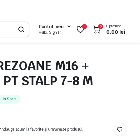
0 produse
Contul meu
0
0,00
lei
Hello, Sign In
PREZOANE M16 +
 PT STALP 7-8 M
In Stoc
? Adaugă acum la favorite și urmărește produsul.