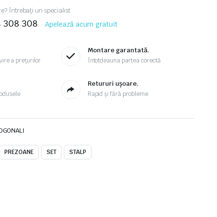
re? Întrebați un specialist
4 308 308
Apelează acum gratuit
Montare garantată.
ire a prețurilor
Întotdeauna partea corectă
.
Retururi ușoare.
odusele
Rapid și fără probleme
TOGONALI
PREZOANE
SET
STALP