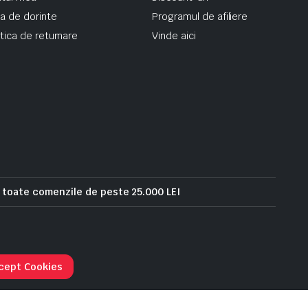
ta de dorinte
Programul de afiliere
itica de returnare
Vinde aici
u toate comenzile de peste 25.000 LEI
Urmarie comanda
cept Cookies