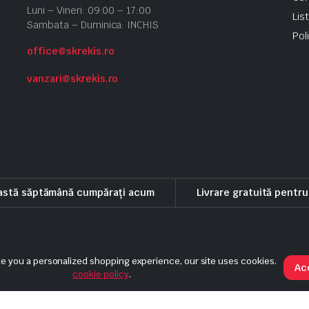
Luni – Vineri: 09:00 – 17:00
Lis
Sambata – Duminica: INCHIS
Pol
office@skrekis.ro
vanzari@skrekis.ro
eastă săptămână cumpărați acum
Livrare gratuită pentr
eni si conditii
Politica de rambursare
Politica de livrare si anulare
de you a personalized shopping experience, our site uses cookies.
Ac
cookie policy
.