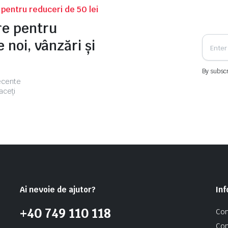
v pentru reduceri de 50 lei
tre pentru
 noi, vânzări și
By subscr
recente
aceți
Ai nevoie de ajutor?
Inf
+40 749 110 118
Con
Con