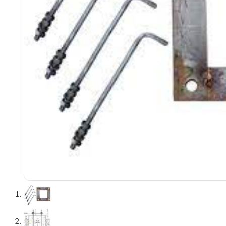
e
e Tensiune