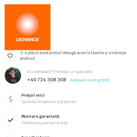
Ți-a plăcut acest produs? Adaugă acum la favorite și urmărește
produsul.
Ai o intrebare? Întrebați un specialist
+40 724 308 308
Apelează acum gratuit
Prețuri mici
Garanție de potrivire a prețurilor
Montare garantată.
Întotdeauna partea corectă