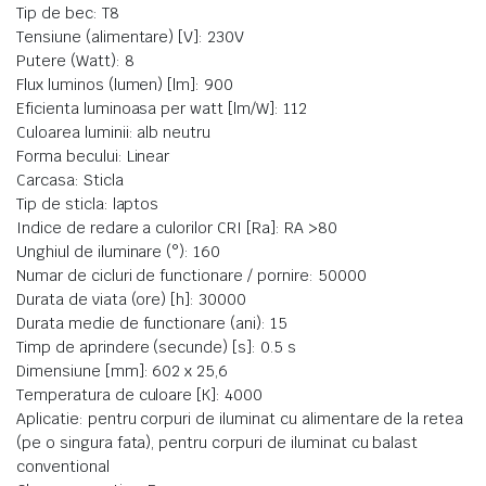
Tip de bec: T8
Tensiune (alimentare) [V]: 230V
Putere (Watt): 8
Flux luminos (lumen) [lm]: 900
Eficienta luminoasa per watt [lm/W]: 112
Culoarea luminii: alb neutru
Forma becului: Linear
Carcasa: Sticla
Tip de sticla: laptos
Indice de redare a culorilor CRI [Ra]: RA >80
Unghiul de iluminare (°): 160
Numar de cicluri de functionare / pornire: 50000
Durata de viata (ore) [h]: 30000
Durata medie de functionare (ani): 15
Timp de aprindere (secunde) [s]: 0.5 s
Dimensiune [mm]: 602 x 25,6
Temperatura de culoare [K]: 4000
Aplicatie: pentru corpuri de iluminat cu alimentare de la retea
(pe o singura fata), pentru corpuri de iluminat cu balast
conventional