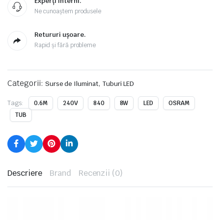
Experți interni.
Ne cunoaștem produsele
Retururi ușoare.
Rapid și fără probleme
Categorii:
,
Surse de Iluminat
Tuburi LED
Tags:
0.6M
240V
840
8W
LED
OSRAM
TUB
Descriere
Brand
Recenzii (0)