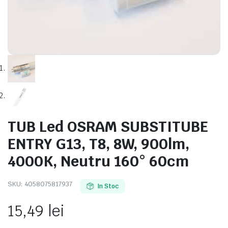
e
TUB Led OSRAM SUBSTITUBE
ENTRY G13, T8, 8W, 900lm,
4000K, Neutru 160° 60cm
e Tensiune
SKU:
4058075817937
In Stoc
15,49
lei