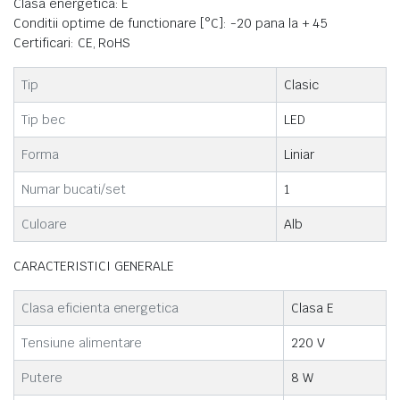
Clasa energetica: E
Conditii optime de functionare [°C]: -20 pana la + 45
Certificari: CE, RoHS
Tip
Clasic
Tip bec
LED
Forma
Liniar
Numar bucati/set
1
Culoare
Alb
CARACTERISTICI GENERALE
Clasa eficienta energetica
Clasa E
Tensiune alimentare
220 V
Putere
8 W