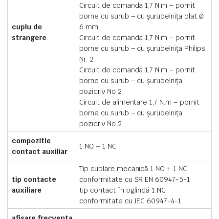
Circuit de comanda 1,7 N.m – pornit
borne cu surub – cu şurubelniţa plat Ø
cuplu de
6 mm
strangere
Circuit de comanda 1,7 N.m – pornit
borne cu surub – cu şurubelniţa Philips
Nr. 2
Circuit de comanda 1,7 N.m – pornit
borne cu surub – cu şurubelniţa
pozidriv No 2
Circuit de alimentare 1,7 N.m – pornit
borne cu surub – cu şurubelniţa
pozidriv No 2
compozitie
1 NO + 1 NC
contact auxiliar
Tip cuplare mecanică 1 NO + 1 NC
tip contacte
conformitate cu SR EN 60947-5-1
auxiliare
tip contact în oglindă 1 NC
conformitate cu IEC 60947-4-1
afisare frecventa