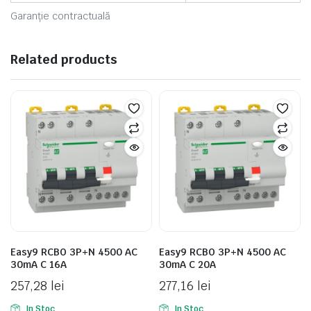
Garanție contractuală
Related products
Easy9 RCBO 3P+N 4500 AC
Easy9 RCBO 3P+N 4500 AC
30mA C 16A
30mA C 20A
257,28
lei
277,16
lei
In Stoc
In Stoc