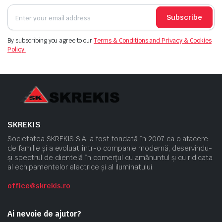
Subscribe
By subscribing you agree to our
Terms & Conditions and Privacy & Cookies
Policy.
SKREKIS
Societatea SKREKIS S.A. a fost fondată în 2007 ca o afacere
de familie și a evoluat într-o companie modernă, deservindu-
și spectrul de clientelă în comerțul cu amănuntul și cu ridicata
al echipamentelor electrice și al iluminatului.
office@skrekis.ro
Ai nevoie de ajutor?