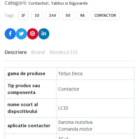
Categorii:
,
Contactori
Tablou si Sigurante
Tags:
1F
1O
24V
50
9A
CONTACTOR
Descriere
Brand
Recenzii (0)
gama de produse
TeSys Deca
Tip produs sau
Contactor
componenta
nume scurt al
LC1D
dispozitivului
Sarcina rezistiva
aplicatie contactor
Comanda motor
AC-4