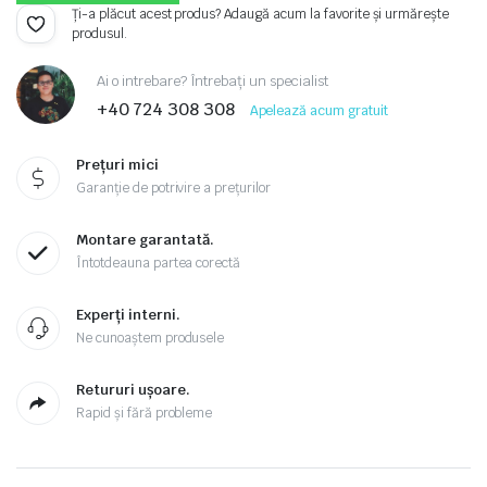
Ți-a plăcut acest produs? Adaugă acum la favorite și urmărește
produsul.
Ai o intrebare? Întrebați un specialist
+40 724 308 308
Apelează acum gratuit
Prețuri mici
Garanție de potrivire a prețurilor
Montare garantată.
Întotdeauna partea corectă
Experți interni.
Ne cunoaștem produsele
Retururi ușoare.
Rapid și fără probleme