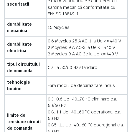
B10d = 20000000 cic contactor cu
securitatii
sarcină mecanică conformitate cu
EN/ISO 13849-1
durabilitate
15 Mcycles
mecanica
0,6 Mcycles 25 A AC-1 la Ue <= 440 V
durabilitate
2 Mcycles 9 A AC-3 la Ue <= 440 V
electrica
2 Mcycles 9 A AC-3e la Ue <= 440 V
tipul circuitului
C.a. la 50/60 Hz standard
de comanda
tehnologie
Fără modul de deparazitare inclus
bobine
0.3…0.6 Uc -40…70 °C eliminare c.a.
50/60 Hz
0,8…1,1 Uc -40…60 °C operaţional c.a.
limite de
50 Hz
tensiune circuit
0,85…1,1 Uc -40…60 °C operaţional c.a.
de comanda
60 Hz