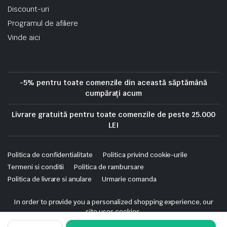
Discount-uri
Programul de afiliere
Vinde aici
-5% pentru toate comenzile din această săptămână
cumpărați acum
Livrare gratuită pentru toate comenzile de peste 25.000
LEI
Politica de confidentialitate
Politica privind cookie-urile
Termeni si conditii
Politica de rambursare
Politica de livrare si anulare
Urmarie comanda
Copyright 2025 © Skrekis. All right reserved. Powered by iTistul.ro.
In order to provide you a personalized shopping experience, our
site uses cookies.
cookie policy
.
CONTACTOR