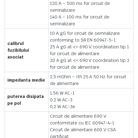
120 A – 500 ms for circuit de
semnalizare
140 A – 100 ms for circuit de
semnalizare
10 A gG for circuit de semnalizare
conforming to SR EN 60947-5-1
calibrul
25 A gG at <= 690 V coordination tip 1
fuzibilului
for circuit de alimentare
asociat
20 A gG at <= 690 V coordination tip 2
for circuit de alimentare
2,5 mOhm – Ith 25 A 50 Hz for circuit
impedanta medie
de alimentare
1,56 W AC-1
puterea disipata
0,2 W AC-3
pe pol
0,2 W AC-3e
Circuit de alimentare 690 V
conformitate cu IEC 60947-4-1
Circuit de alimentare 600 V CSA
certificat