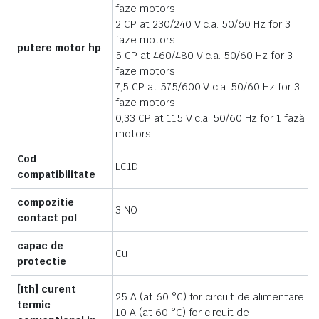
faze motors
2 CP at 230/240 V c.a. 50/60 Hz for 3
faze motors
putere motor hp
5 CP at 460/480 V c.a. 50/60 Hz for 3
faze motors
7,5 CP at 575/600 V c.a. 50/60 Hz for 3
faze motors
0,33 CP at 115 V c.a. 50/60 Hz for 1 fază
motors
Cod
LC1D
compatibilitate
compozitie
3 NO
contact pol
capac de
Cu
protectie
[Ith] curent
25 A (at 60 °C) for circuit de alimentare
termic
10 A (at 60 °C) for circuit de