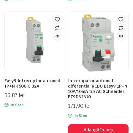
Easy9 Intreruptor automat
Intrerupator automat
1P+N 4500 C 32A
diferential RCBO Easy9 1P+N
10A/10mA tip AC Schneider
35,87
lei
EZ9D62610
171,90
lei
In Stoc
In Stoc
Adaugă în coș