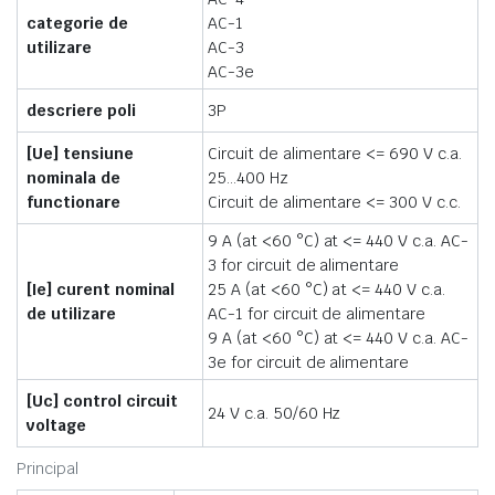
categorie de
AC-1
utilizare
AC-3
AC-3e
descriere poli
3P
[Ue] tensiune
Circuit de alimentare <= 690 V c.a.
nominala de
25…400 Hz
functionare
Circuit de alimentare <= 300 V c.c.
9 A (at <60 °C) at <= 440 V c.a. AC-
3 for circuit de alimentare
[Ie] curent nominal
25 A (at <60 °C) at <= 440 V c.a.
de utilizare
AC-1 for circuit de alimentare
9 A (at <60 °C) at <= 440 V c.a. AC-
3e for circuit de alimentare
[Uc] control circuit
24 V c.a. 50/60 Hz
voltage
Principal