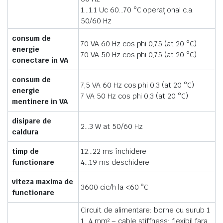
1…1.1 Uc 60…70 °C operaţional c.a.
50/60 Hz
consum de
70 VA 60 Hz cos phi 0,75 (at 20 °C)
energie
70 VA 50 Hz cos phi 0,75 (at 20 °C)
conectare in VA
consum de
7,5 VA 60 Hz cos phi 0,3 (at 20 °C)
energie
7 VA 50 Hz cos phi 0,3 (at 20 °C)
mentinere in VA
disipare de
2…3 W at 50/60 Hz
caldura
timp de
12…22 ms închidere
functionare
4…19 ms deschidere
viteza maxima de
3600 cic/h la <60 °C
functionare
Circuit de alimentare: borne cu surub 1
1…4 mm² – cable stiffness: flexibil fara