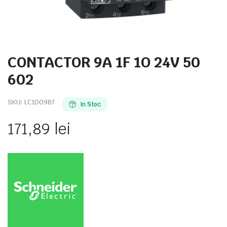
CONTACTOR 9A 1F 1O 24V 50
e
602
SKU:
LC1D09B7
In Stoc
171,89
lei
e Tensiune