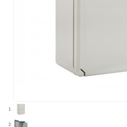
e
e Tensiune