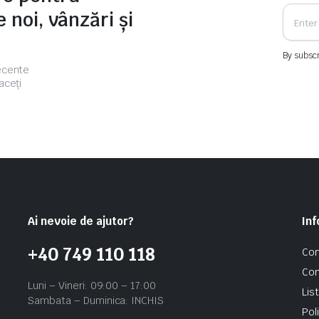
 noi, vânzări și
By subscr
recente
aceți
Ai nevoie de ajutor?
Inf
+40 749 110 118
Con
Con
Luni – Vineri: 09:00 – 17:00
Lis
Sambata – Duminica: INCHIS
Pol