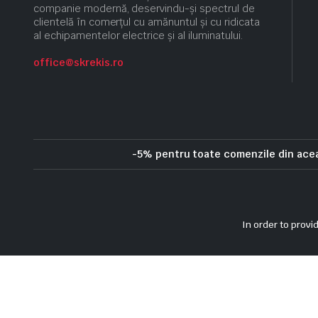
companie modernă, deservindu-și spectrul de
clientelă în comerțul cu amănuntul și cu ridicata
al echipamentelor electrice și al iluminatului.
office@skrekis.ro
-5% pentru toate comenzile din ac
Politica de confidentialitate
Politica privind cookie-urile
Term
In order to provi
Copyright 2025 © Skrekis. All right reserved. Powered by iTistul.ro.
PANOU 60X80X26 ABS IP65 USA MATA