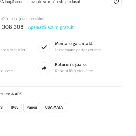
? Adaugă acum la favorite și urmărește produsul.
re? Întrebați un specialist
4 308 308
Apelează acum gratuit
Montare garantată.
ire a prețurilor
Întotdeauna partea corectă
.
Retururi ușoare.
odusele
Rapid și fără probleme
talice & ABS
BS
IP65
Panou
USA MATA