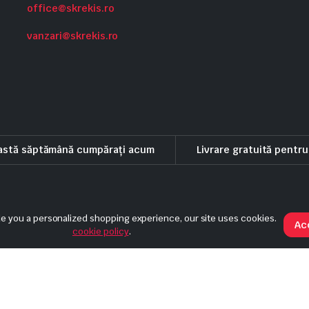
office@skrekis.ro
vanzari@skrekis.ro
eastă săptămână cumpărați acum
Livrare gratuită pentr
eni si conditii
Politica de rambursare
Politica de livrare si anulare
de you a personalized shopping experience, our site uses cookies.
Ac
cookie policy
.