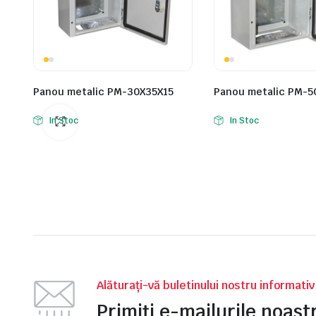
Panou metalic PM-30X35X15
Panou metalic PM-5
In Stoc
In Stoc
Alăturați-vă buletinului nostru informati
Primiți e-mailurile noas