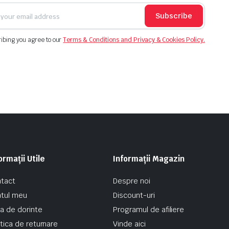
Subscribe
ibing you agree to our
Terms & Conditions and Privacy & Cookies Policy.
ormații Utile
Informații Magazin
tact
Despre noi
tul meu
Discount-uri
ta de dorinte
Programul de afiliere
itica de returnare
Vinde aici