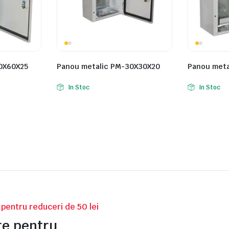
0X60X25
Panou metalic PM-30X30X20
Panou meta
In Stoc
In Stoc
v pentru reduceri de 50 lei
tre pentru