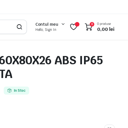
0 produse
Contul meu
0
0,00
lei
Hello, Sign In
60X80X26 ABS IP65
TA
In Stoc