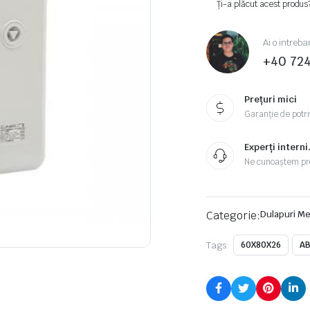
Ți-a plăcut acest produs
Ai o intreba
+40 72
Prețuri mici
Garanție de potriv
Experți interni
Ne cunoaștem pr
Categorie:
Dulapuri Me
Tags:
60X80X26
A