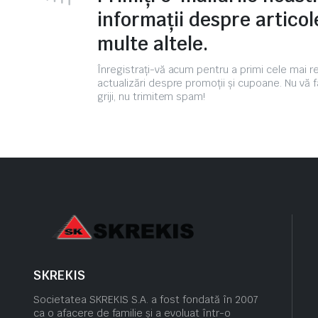
informații despre articole
multe altele.
Înregistrați-vă acum pentru a primi cele mai 
actualizări despre promoții și cupoane. Nu vă f
griji, nu trimitem spam!
SKREKIS
Societatea SKREKIS S.A. a fost fondată în 2007
ca o afacere de familie și a evoluat într-o