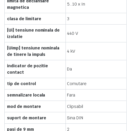
limita de declansare
5…10 x In
magnetica
clasa de limitare
3
[Ui] tensiune nominala de
440 V
izolatie
[Uimp] tensiune nominala
4 kV
de tinere la impuls
indicator de pozitie
Da
contact
tip de control
Comutare
semnalizare locala
Fara
mod de montare
Clipsabil
suport de montare
Sina DIN
pasi de 9 mm
2