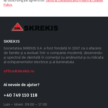
By subscribing you agree to our
Terms & Conditions and Privacy & Cookies
Policy.
SKREKIS
Societatea SKREKIS S.A. a fost fondată în 2007 ca o afacere
de familie și a evoluat într-o companie modernă, deservindu-
și spectrul de clientelă în comerțul cu amănuntul și cu ridicata
al echipamentelor electrice și al iluminatului.
office@skrekis.ro
Ai nevoie de ajutor?
+40 749 110 118
Luni – Vineri: 09:00 – 17:00