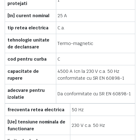
1
protejati
[In] curent nominal
25 A
tip retea electrica
C.a.
tehnologie unitate
Termo-magnetic
de declansare
cod pentru curba
C
capacitate de
4500 A Icn la 230 V c.a. 50 Hz
rupere
conformitate cu SR EN 60898-1
adecvare pentru
Da conformitate cu SR EN 60898-1
izolatie
frecventa retea electrica
50 Hz
[Ue] tensiune nominala de
230 V c.a. 50 Hz
functionare