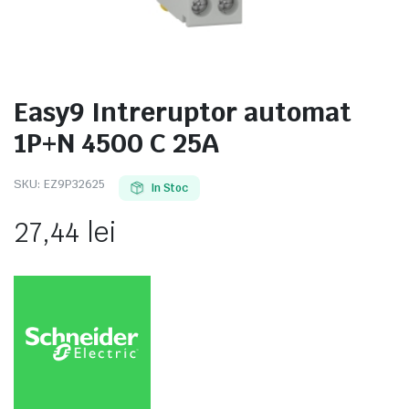
Easy9 Intreruptor automat
e
1P+N 4500 C 25A
SKU:
EZ9P32625
In Stoc
27,44
lei
e Tensiune