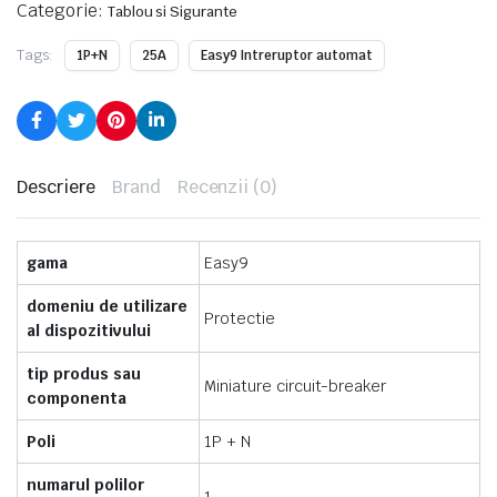
Categorie:
Tablou si Sigurante
Tags:
1P+N
25A
Easy9 Intreruptor automat
Descriere
Brand
Recenzii (0)
gama
Easy9
domeniu de utilizare
Protectie
al dispozitivului
tip produs sau
Miniature circuit-breaker
componenta
Poli
1P + N
numarul polilor