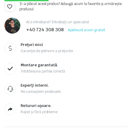
Ți-a plăcut acest produs? Adaugă acum la favorite și urmărește
produsul.
Ai o intrebare? Întrebați un specialist
+40 724 308 308
Apelează acum gratuit
Prețuri mici
Garanție de potrivire a prețurilor
Montare garantată.
Întotdeauna partea corectă
Experți interni.
Ne cunoaștem produsele
Retururi ușoare.
Rapid și fără probleme