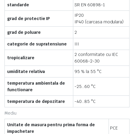
standarde
SR EN 60898-1
IP20
grad de protectie IP
IP40 (carcasa modulara)
grad de poluare
2
categorie de supratensiune
III
2 conformitate cu IEC
tropicalizare
60068-2-30
umiditate relativa
95 % la 55 °C
temperatura ambientala de
-25…60 °C
functionare
temperatura de depozitare
-40…85 °C
Mediu
Unitate de masura pentru prima forma de
PCE
impachetare