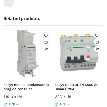
Related products
Easy9 Bobina declansare la
Easy9 RCBO 3P+N 4500 AC
prag de tensiune
30mA C 20A
185,75
lei
277,16
lei
In Stoc
In Stoc