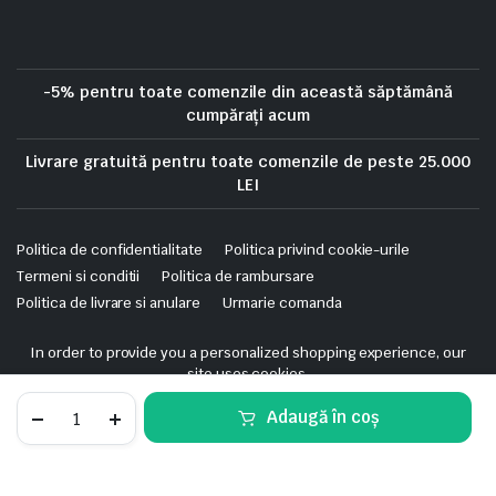
-5% pentru toate comenzile din această săptămână
cumpărați acum
Livrare gratuită pentru toate comenzile de peste 25.000
LEI
Politica de confidentialitate
Politica privind cookie-urile
Termeni si conditii
Politica de rambursare
Politica de livrare si anulare
Urmarie comanda
Copyright 2025 © Skrekis. All right reserved. Powered by iTistul.ro.
In order to provide you a personalized shopping experience, our
site uses cookies.
cookie policy
.
Easy9
Adaugă în coș
Intreruptor
Accept Cookies
automat
STORE
SEARCH
WISHLIST
ACCOUNT
CATEGORIES
1P+N
4500
Easy9
Adaugă în coș
C
Intreruptor