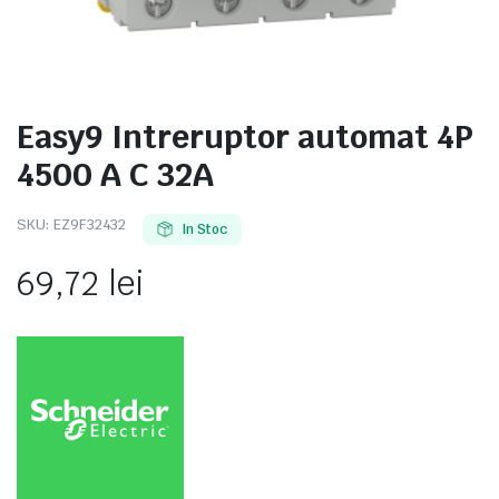
Easy9 Intreruptor automat 4P
e
4500 A C 32A
SKU:
EZ9F32432
In Stoc
69,72
lei
e Tensiune