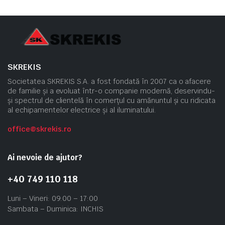
SKREKIS
Societatea SKREKIS S.A. a fost fondată în 2007 ca o afacere
de familie și a evoluat într-o companie modernă, deservindu-
și spectrul de clientelă în comerțul cu amănuntul și cu ridicata
al echipamentelor electrice și al iluminatului.
office@skrekis.ro
Ai nevoie de ajutor?
+40 749 110 118
Luni – Vineri: 09:00 – 17:00
Sambata – Duminica: INCHIS