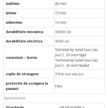
inaltime
82 mm
latime
72 mm
adancime
74 mm
durabilitate mecanica
10000 cic
durabilitate electrica
4000 cic
Terminal tip tunel (sus sau
jos) 1…25 mm² rigid
conexiuni – borne
Terminal tip tunel (sus sau
jos) 1…16 mm² flexibil
cuplu de strangere
2 N.m sus sau jos
protectie de scurgere la
Fara
pamant
Suplimentare
Standarde
SR EN 60898-1