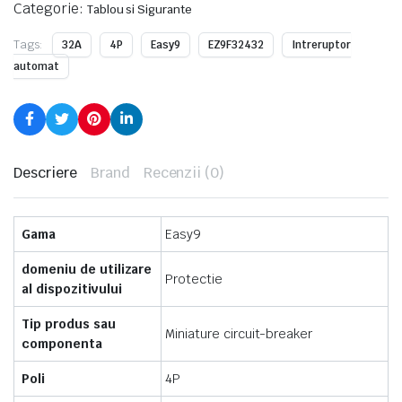
Categorie:
Tablou si Sigurante
Tags:
32A
4P
Easy9
EZ9F32432
Intreruptor
automat
Descriere
Brand
Recenzii (0)
Gama
Easy9
domeniu de utilizare
Protectie
al dispozitivului
Tip produs sau
Miniature circuit-breaker
componenta
Poli
4P