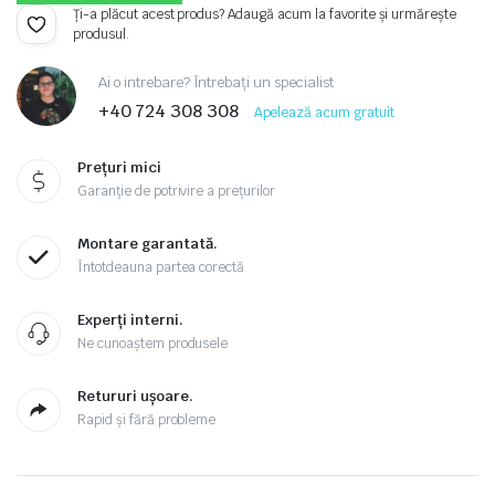
Ți-a plăcut acest produs? Adaugă acum la favorite și urmărește
produsul.
Ai o intrebare? Întrebați un specialist
+40 724 308 308
Apelează acum gratuit
Prețuri mici
Garanție de potrivire a prețurilor
Montare garantată.
Întotdeauna partea corectă
Experți interni.
Ne cunoaștem produsele
Retururi ușoare.
Rapid și fără probleme