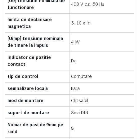
[Ue] tensiune nominala de
400 V c.a. 50 Hz
functionare
limita de declansare
5…10 x In
magnetica
[Uimp] tensiune nominala
4 kV
de tinere la impuls
indicator de pozitie
Da
contact
tip de control
Comutare
semnalizare locala
Fara
mod de montare
Clipsabil
suport de montare
Sina DIN
Numar de pasi de 9mm pe
8
rand