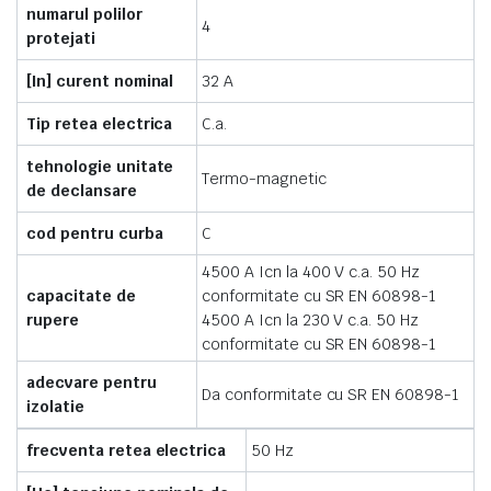
numarul polilor
4
protejati
[In] curent nominal
32 A
Tip retea electrica
C.a.
tehnologie unitate
Termo-magnetic
de declansare
cod pentru curba
C
4500 A Icn la 400 V c.a. 50 Hz
capacitate de
conformitate cu SR EN 60898-1
rupere
4500 A Icn la 230 V c.a. 50 Hz
conformitate cu SR EN 60898-1
adecvare pentru
Da conformitate cu SR EN 60898-1
izolatie
frecventa retea electrica
50 Hz