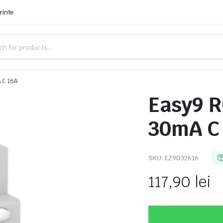
rinte
 C 16A
Easy9 
30mA C
SKU:
EZ9D32616
117,90
lei