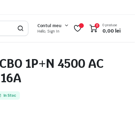
0 produse
Contul meu
0
0,00
lei
Hello, Sign In
RCBO 1P+N 4500 AC
 16A
In Stoc