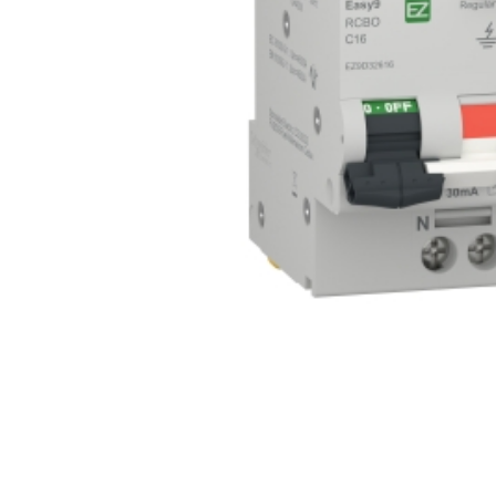
e
e Tensiune