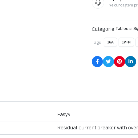
Ne cunoaștem pr
Categorie:
Tablou si S
Tags:
16A
1P+N
Easy9
Residual current breaker with ove