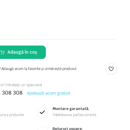
Adaugă în coș
? Adaugă acum la favorite și urmărește produsul.
re? Întrebați un specialist
4 308 308
Apelează acum gratuit
Montare garantată.
ire a prețurilor
Întotdeauna partea corectă
.
Retururi ușoare.