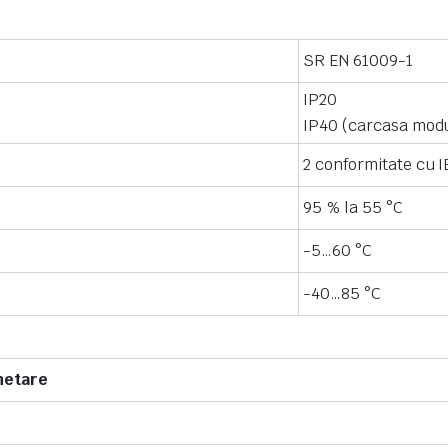
SR EN 61009-1
IP20
IP40 (carcasa mod
2 conformitate cu 
95 % la 55 °C
-5…60 °C
-40…85 °C
hetare