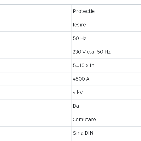
Protectie
Iesire
50 Hz
230 V c.a. 50 Hz
5…10 x In
4500 A
4 kV
Da
Comutare
Sina DIN