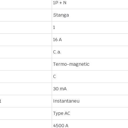
1P + N
Stanga
1
16 A
C.a.
Termo-magnetic
C
30 mA
t
Instantaneu
Type AC
4500 A