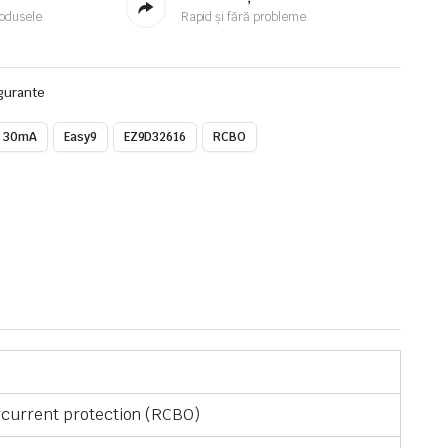
odusele
Rapid și fără probleme
igurante
30mA
Easy9
EZ9D32616
RCBO
rcurrent protection (RCBO)