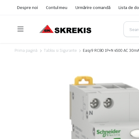
Despre noi
Contul meu
Urmărire comandă
Lista de do
Prima pagină
Tablou si Sigurante
Easy9 RCBO 1P+N 4500 AC 30mA