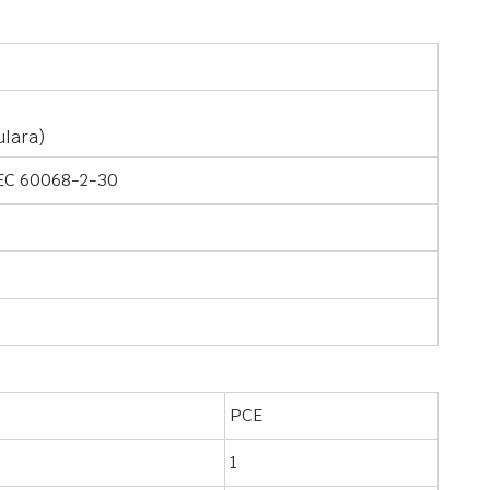
ulara)
IEC 60068-2-30
PCE
1