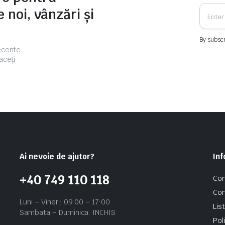
 noi, vânzări și
By subscr
recente
aceți
Ai nevoie de ajutor?
Inf
+40 749 110 118
Con
Con
Luni – Vineri: 09:00 – 17:00
Lis
Sambata – Duminica: INCHIS
Pol