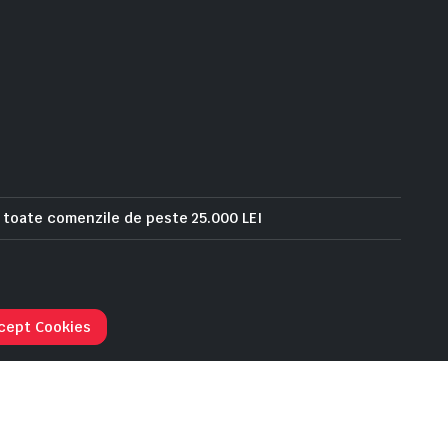
u toate comenzile de peste 25.000 LEI
Urmarie comanda
cept Cookies
Intrerupator
Adaugă în coș
automat
Noark
3P+N