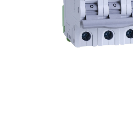
e
e Tensiune