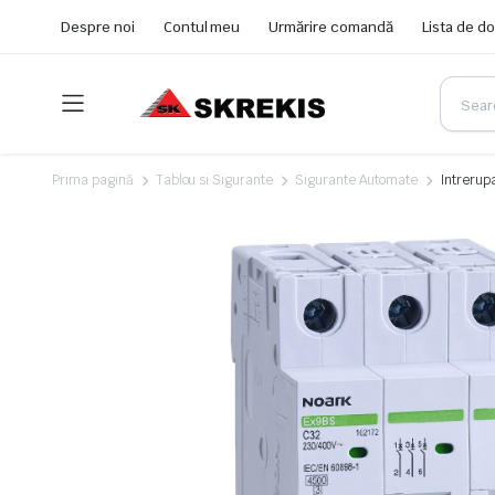
Despre noi
Contul meu
Urmărire comandă
Lista de do
Prima pagină
Tablou si Sigurante
Sigurante Automate
Intrerup