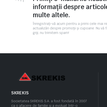
informații despre articole
multe altele.
Înregistrați-vă acum pentru a primi cele mai 
actualizări despre promoții și cupoane. Nu vă f
griji, nu trimitem spam!
SKREKIS
Societatea SKREKIS S.A. a fost fondată în 2007
ca o afacere de familie și a evoluat într-o