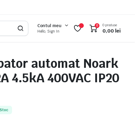
0 produse
Contul meu
0
0,00
lei
Hello, Sign In
pator automat Noark
A 4.5kA 400VAC IP20
 Stoc