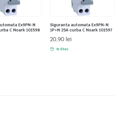
automata Ex9PN-N
Siguranta automata Ex9PN-N
urba C Noark 101598
1P+N 25A curba C Noark 101597
20,90
lei
In Stoc