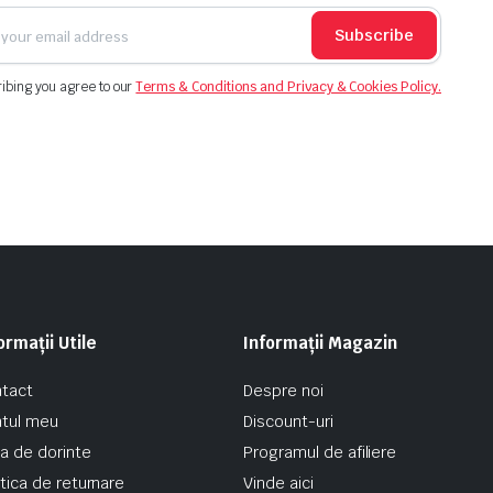
Subscribe
ibing you agree to our
Terms & Conditions and Privacy & Cookies Policy.
ormații Utile
Informații Magazin
tact
Despre noi
tul meu
Discount-uri
ta de dorinte
Programul de afiliere
itica de returnare
Vinde aici