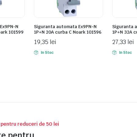
 Ex9PN-N
Siguranta automata Ex9PN-N
Siguranta 
oark 101599
1P+N 20A curba C Noark 101596
1P+N 32A c
19,35
lei
27,33
lei
In Stoc
In Stoc
v pentru reduceri de 50 lei
tre pentru