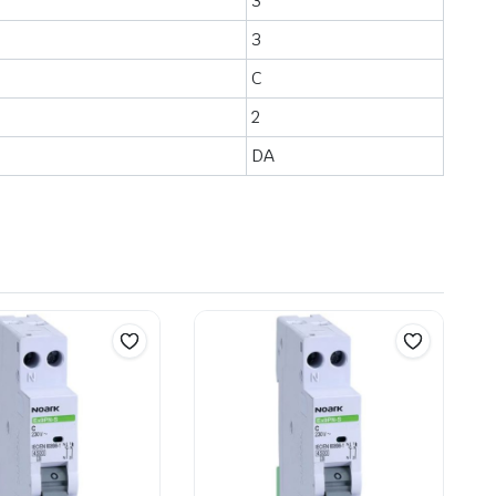
3
3
C
2
DA