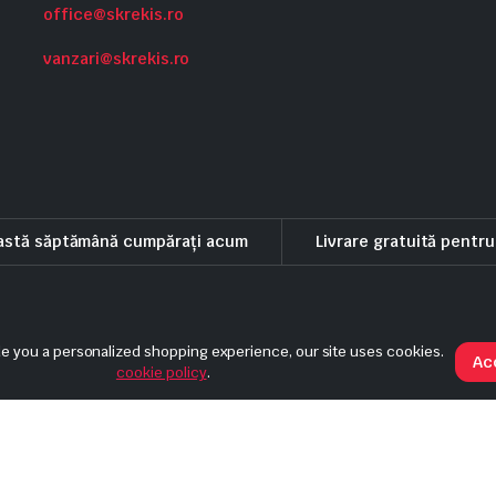
office@skrekis.ro
vanzari@skrekis.ro
eastă săptămână cumpărați acum
Livrare gratuită pentr
eni si conditii
Politica de rambursare
Politica de livrare si anulare
de you a personalized shopping experience, our site uses cookies.
Ac
cookie policy
.
.5kA 400VAC IP20 102187