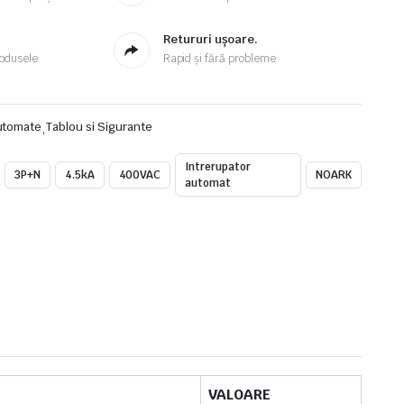
.
Retururi ușoare.
odusele
Rapid și fără probleme
utomate
,
Tablou si Sigurante
Intrerupator
3P+N
4.5kA
400VAC
NOARK
automat
VALOARE