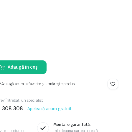
Adaugă în coș
? Adaugă acum la favorite și urmărește produsul.
re? Întrebați un specialist
4 308 308
Apelează acum gratuit
Montare garantată.
ire a prețurilor
Întotdeauna partea corectă