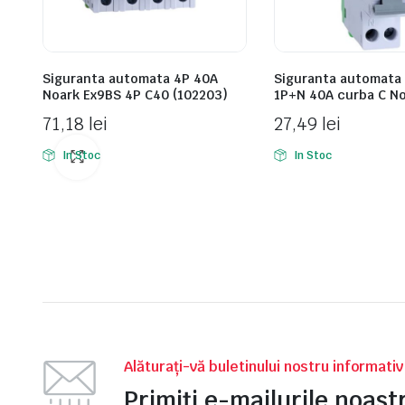
Siguranta automata 4P 40A
Siguranta automata
Noark Ex9BS 4P C40 (102203)
1P+N 40A curba C N
71,18
lei
27,49
lei
In Stoc
In Stoc
Alăturați-vă buletinului nostru informati
Primiți e-mailurile noas