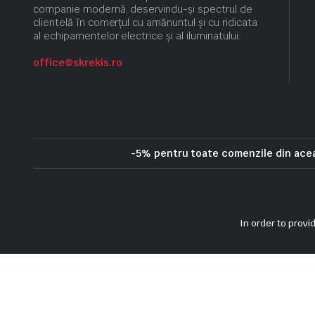
companie modernă, deservindu-și spectrul de
clientelă în comerțul cu amănuntul și cu ridicata
al echipamentelor electrice și al iluminatului.
office@skrekis.ro
-5% pentru toate comenzile din ac
Politica de confidentialitate
Politica privind cookie-urile
Term
In order to provi
Copyright 2025 © Skrekis. All right reserved. Powered by iTistul.ro.
Intrerupator automat Noark 3P+N 32A 4
54,19
lei