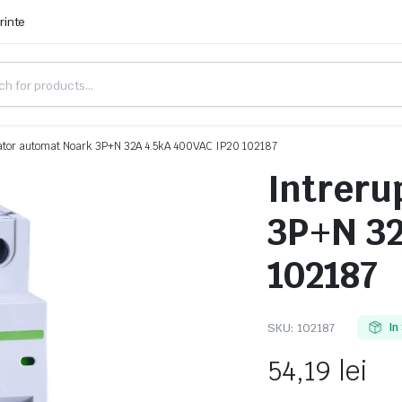
rinte
ator automat Noark 3P+N 32A 4.5kA 400VAC IP20 102187
Intreru
3P+N 32
102187
SKU:
102187
In
54,19
lei