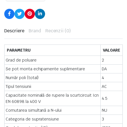
Descriere
Brand
Recenzii (0)
PARAMETRU
VALOARE
Grad de poluare
2
Se pot monta echipamente suplimentare
DA
Număr poli (total)
4
Tipul tensiunii
AC
Capacitate nominală de rupere la scurtcircuit Icn
4.5
EN 60898 la 400 V
Comutarea simultană a N-ului
NU
Categoria de supratensiune
3