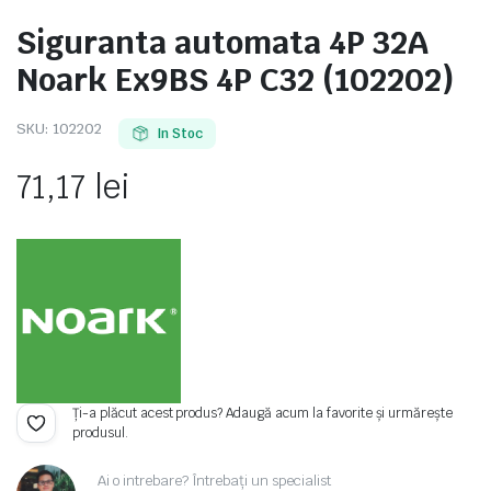
Siguranta automata 4P 32A
Noark Ex9BS 4P C32 (102202)
e
SKU:
102202
In Stoc
71,17
lei
e Tensiune
Ți-a plăcut acest produs? Adaugă acum la favorite și urmărește
produsul.
Ai o intrebare? Întrebați un specialist