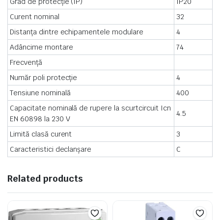
Grad de protecție (IP)
IP20
Curent nominal
32
Distanța dintre echipamentele modulare
4
Adâncime montare
74
Frecvență
Număr poli protecţie
4
Tensiune nominală
400
Capacitate nominală de rupere la scurtcircuit Icn
4.5
EN 60898 la 230 V
Limită clasă curent
3
Caracteristici declanşare
C
Related products