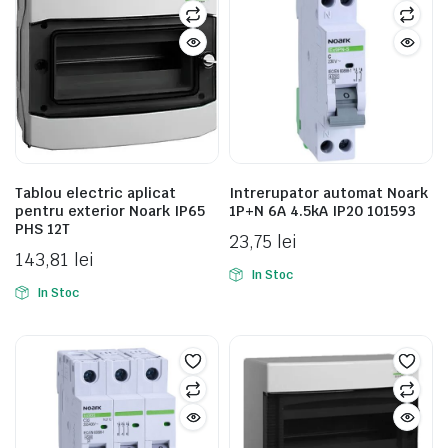
Tablou electric aplicat
Intrerupator automat Noark
pentru exterior Noark IP65
1P+N 6A 4.5kA IP20 101593
PHS 12T
23,75
lei
143,81
lei
In Stoc
In Stoc