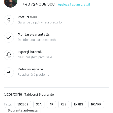
+40 724 308 308
Apelează acum gratuit
Prețuri mici
Garanție de potrivire a prețurilor
Montare garantată.
Întotdeauna partea corectă
Experți interni.
Ne cunoaștem produsele
Retururi ușoare.
Rapid și fără probleme
Categorie:
Tablou si Sigurante
Tags:
102202
32A
4P
C32
Ex9BS
NOARK
Siguranta automata