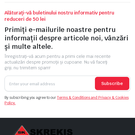
Alăturați-vă buletinului nostru informativ pentru
reduceri de 50 lei
Primiți e-mailurile noastre pentru
informații despre articole noi, vânzări
și multe altele.
Înregistrați-vă acum pentru a primi cele mai recente
actualizări despre promoții și cupoane. Nu vă faceți
griji, nu trimitem spam!
Subscribe
By subscribing you agree to our
Terms & Conditions and Privacy & Cookies
Policy.