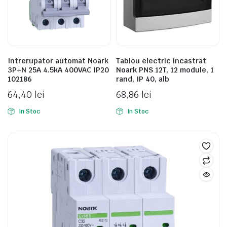
Intrerupator automat Noark
Tablou electric incastrat
3P+N 25A 4.5kA 400VAC IP20
Noark PNS 12T, 12 module, 1
102186
rand, IP 40, alb
64,40
lei
68,86
lei
In Stoc
In Stoc