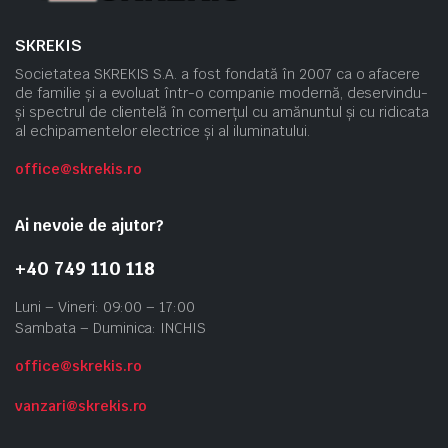
SKREKIS
Societatea SKREKIS S.A. a fost fondată în 2007 ca o afacere
de familie și a evoluat într-o companie modernă, deservindu-
și spectrul de clientelă în comerțul cu amănuntul și cu ridicata
al echipamentelor electrice și al iluminatului.
office@skrekis.ro
Ai nevoie de ajutor?
+40 749 110 118
Luni – Vineri: 09:00 – 17:00
Sambata – Duminica: INCHIS
office@skrekis.ro
vanzari@skrekis.ro