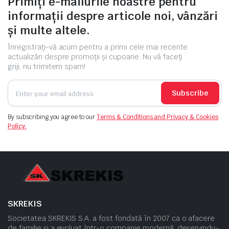
Primiți e-mailurile noastre pentru
informații despre articole noi, vânzări
și multe altele.
Înregistrați-vă acum pentru a primi cele mai recente
actualizări despre promoții și cupoane. Nu vă faceți
griji, nu trimitem spam!
Subscribe
By subscribing you agree to our
Terms & Conditions and Privacy & Cookies
Policy.
SKREKIS
Societatea SKREKIS S.A. a fost fondată în 2007 ca o afacere
de familie și a evoluat într-o companie modernă, deservindu-