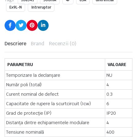
108341
300mA
4P
63A
diferential
Ex9L-N
Intreruptor
Descriere
Brand
Recenzii (0)
PARAMETRU
VALOARE
Temporizare la declanșare
NU
Număr poli (total)
4
Curent nominal de defect
0.3
Capacitate de rupere la scurtcircuit (Icw)
6
Grad de protecție (IP)
IP20
Distanța dintre echipamentele modulare
4
Tensiune nominală
400