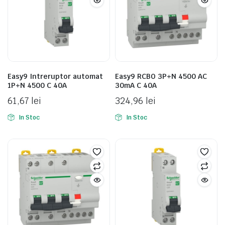
Easy9 Intreruptor automat
Easy9 RCBO 3P+N 4500 AC
1P+N 4500 C 40A
30mA C 40A
61,67
lei
324,96
lei
In Stoc
In Stoc