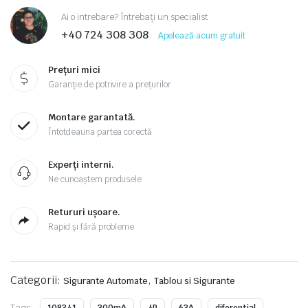
Ai o intrebare? Întrebați un specialist
+40 724 308 308
Apelează acum gratuit
Prețuri mici
Garanție de potrivire a prețurilor
Montare garantată.
Întotdeauna partea corectă
Experți interni.
Ne cunoaștem produsele
Retururi ușoare.
Rapid și fără probleme
Categorii:
,
Sigurante Automate
Tablou si Sigurante
Tags: