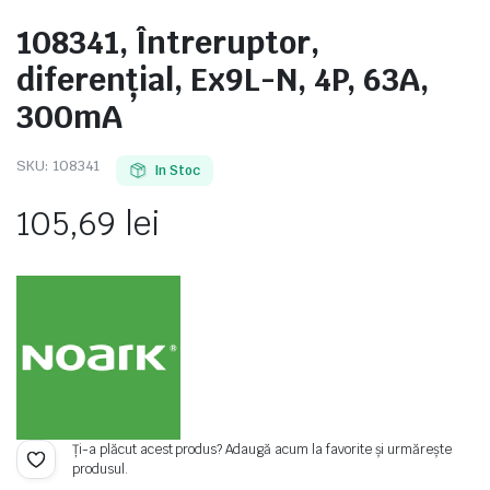
108341, Întreruptor,
diferențial, Ex9L-N, 4P, 63A,
300mA
e
SKU:
108341
In Stoc
105,69
lei
e Tensiune
Ți-a plăcut acest produs? Adaugă acum la favorite și urmărește
produsul.