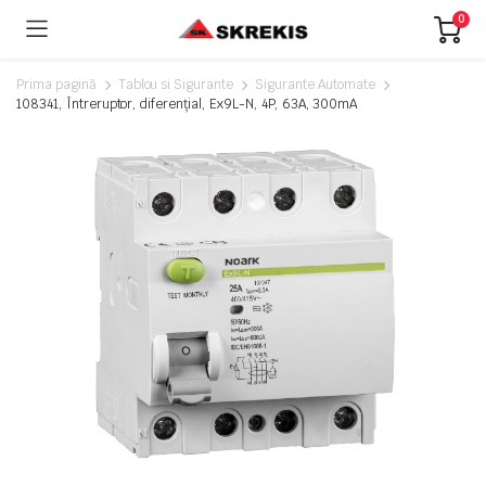
0
Prima pagină
Tablou si Sigurante
Sigurante Automate
108341, Întreruptor, diferențial, Ex9L-N, 4P, 63A, 300mA