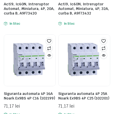
Acti9, Ic60N, Intreruptor
Acti9, Ic60N, Intreruptor
Automat, Miniatura, 4P, 20A,
Automat, Miniatura, 4P, 32A,
curba B, A9F73420
curba B, A9F73432
In Stoc
In Stoc
Siguranta automata 4P 16A
Siguranta automata 4P 25A
Noark Ex9BS 4P C16 (102199)
Noark Ex9BS 4P C25 (102201)
71,17
lei
71,17
lei