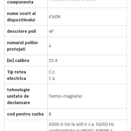
componenta
nume scurt al
iC60N
dispozitivului
descriere poli
4P
numarul polilor
4
protejati
[In] calibru
25 A
Tip retea
C.c.
electrica
C.a.
tehnologie
unitate de
Termo-magnetic
declansare
cod pentru curba
B
6000 A Icn la 400 V c.a. 50/60 Hz
conformitate cu EN/IEC 60898-1