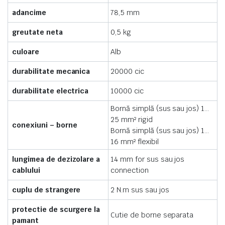
adancime
78,5 mm
greutate neta
0,5 kg
culoare
Alb
durabilitate mecanica
20000 cic
durabilitate electrica
10000 cic
Bornă simplă (sus sau jos) 1…
25 mm² rigid
conexiuni – borne
Bornă simplă (sus sau jos) 1…
16 mm² flexibil
lungimea de dezizolare a
14 mm for sus sau jos
cablului
connection
cuplu de strangere
2 N.m sus sau jos
protectie de scurgere la
Cutie de borne separata
pamant