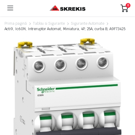
0
Prima pagină
Tablou si Sigurante
Sigurante Automate
Acti9, Ic60N, Intreruptor Automat, Miniatura, 4P, 25A, curba B, A9F73425