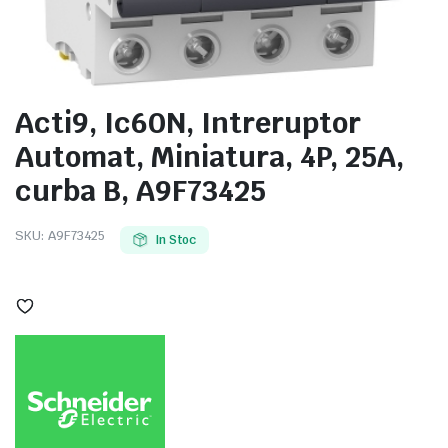
Acti9, Ic60N, Intreruptor
e
Automat, Miniatura, 4P, 25A,
curba B, A9F73425
SKU:
A9F73425
In Stoc
e Tensiune