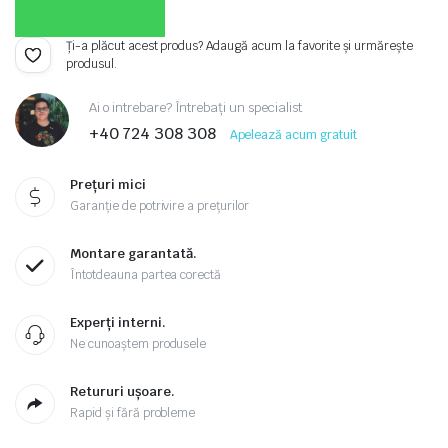
Ți-a plăcut acest produs? Adaugă acum la favorite și urmărește
produsul.
Ai o intrebare? Întrebați un specialist
+40 724 308 308
Apelează acum gratuit
Prețuri mici
Garanție de potrivire a prețurilor
Montare garantată.
Întotdeauna partea corectă
Experți interni.
Ne cunoaștem produsele
Retururi ușoare.
Rapid și fără probleme