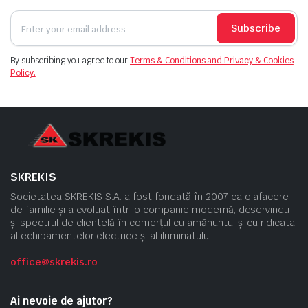
Subscribe
By subscribing you agree to our
Terms & Conditions and Privacy & Cookies
Policy.
SKREKIS
Societatea SKREKIS S.A. a fost fondată în 2007 ca o afacere
de familie și a evoluat într-o companie modernă, deservindu-
și spectrul de clientelă în comerțul cu amănuntul și cu ridicata
al echipamentelor electrice și al iluminatului.
office@skrekis.ro
Ai nevoie de ajutor?