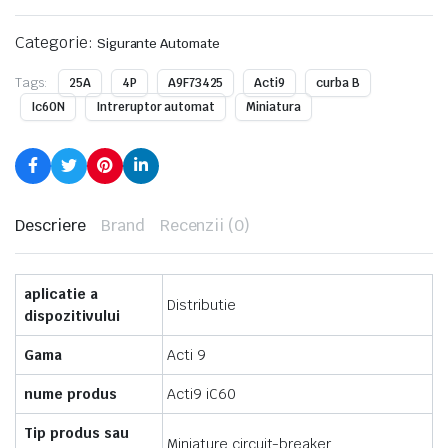
Categorie:
Sigurante Automate
Tags:
25A
4P
A9F73425
Acti9
curba B
Ic60N
Intreruptor automat
Miniatura
Descriere
Brand
Recenzii (0)
aplicatie a
Distributie
dispozitivului
Gama
Acti 9
nume produs
Acti9 iC60
Tip produs sau
Miniature circuit-breaker