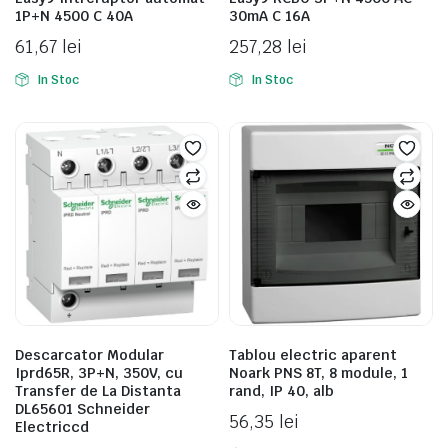
1P+N 4500 C 40A
30mA C 16A
61,67
lei
257,28
lei
In Stoc
In Stoc
Descarcator Modular
Tablou electric aparent
Iprd65R, 3P+N, 350V, cu
Noark PNS 8T, 8 module, 1
Transfer de La Distanta
rand, IP 40, alb
DL65601 Schneider
56,35
lei
Electriccd