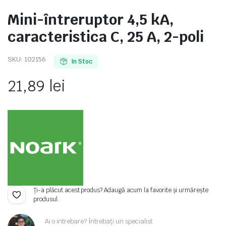
Mini-întreruptor 4,5 kA,
caracteristica C, 25 A, 2-poli
e
SKU:
102156
In Stoc
21,89
lei
e Tensiune
Ți-a plăcut acest produs? Adaugă acum la favorite și urmărește
produsul.
Ai o intrebare? Întrebați un specialist