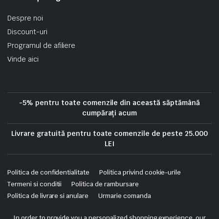
Despre noi
Discount-uri
Programul de afiliere
Vinde aici
-5% pentru toate comenzile din această săptămână
cumpărați acum
Livrare gratuită pentru toate comenzile de peste 25.000
LEI
Politica de confidentialitate
Politica privind cookie-urile
Termeni si conditii
Politica de rambursare
Politica de livrare si anulare
Urmarie comanda
Copyright 2025 © Skrekis. All right reserved. Powered by iTistul.ro.
In order to provide you a personalized shopping experience, our