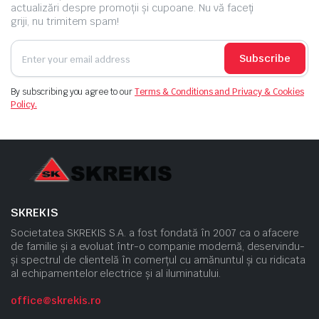
actualizări despre promoții și cupoane. Nu vă faceți
griji, nu trimitem spam!
Subscribe
By subscribing you agree to our
Terms & Conditions and Privacy & Cookies
Policy.
SKREKIS
Societatea SKREKIS S.A. a fost fondată în 2007 ca o afacere
de familie și a evoluat într-o companie modernă, deservindu-
și spectrul de clientelă în comerțul cu amănuntul și cu ridicata
al echipamentelor electrice și al iluminatului.
office@skrekis.ro