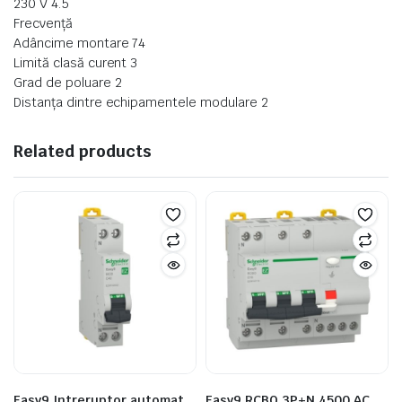
230 V 4.5
Frecvență
Adâncime montare 74
Limită clasă curent 3
Grad de poluare 2
Distanța dintre echipamentele modulare 2
Related products
Easy9 Intreruptor automat
Easy9 RCBO 3P+N 4500 AC