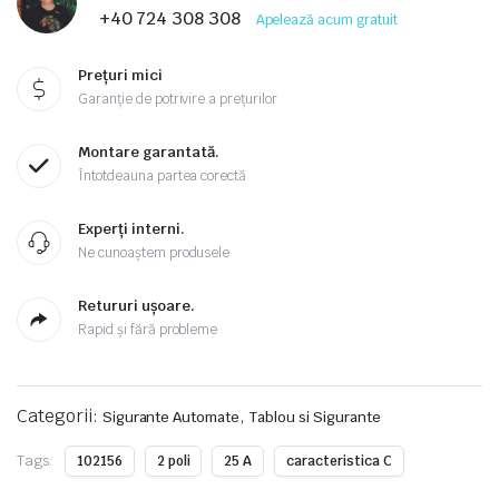
+40 724 308 308
Apelează acum gratuit
Prețuri mici
Garanție de potrivire a prețurilor
Montare garantată.
Întotdeauna partea corectă
Experți interni.
Ne cunoaștem produsele
Retururi ușoare.
Rapid și fără probleme
Categorii:
,
Sigurante Automate
Tablou si Sigurante
Tags:
102156
2 poli
25 A
caracteristica C