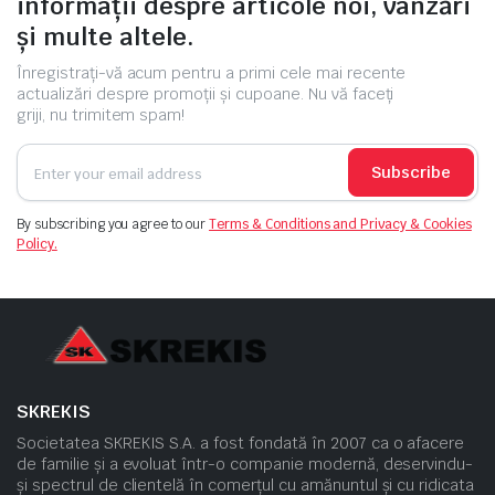
informații despre articole noi, vânzări
și multe altele.
Înregistrați-vă acum pentru a primi cele mai recente
actualizări despre promoții și cupoane. Nu vă faceți
griji, nu trimitem spam!
Subscribe
By subscribing you agree to our
Terms & Conditions and Privacy & Cookies
Policy.
SKREKIS
Societatea SKREKIS S.A. a fost fondată în 2007 ca o afacere
de familie și a evoluat într-o companie modernă, deservindu-
și spectrul de clientelă în comerțul cu amănuntul și cu ridicata