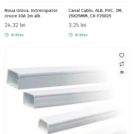
Noua Unica, Intrerupator
Canal Cablu, ALB, PVC, 2M,
cruce 10A 2m alb
25X25MM, CX-F25X25
24,32
lei
3,25
lei
In Stoc
In Stoc