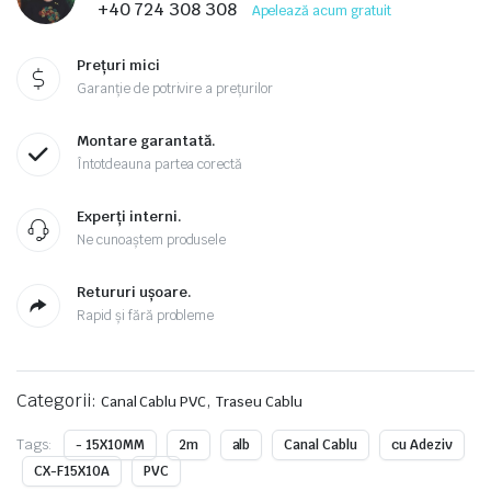
+40 724 308 308
Apelează acum gratuit
Prețuri mici
Garanție de potrivire a prețurilor
Montare garantată.
Întotdeauna partea corectă
Experți interni.
Ne cunoaștem produsele
Retururi ușoare.
Rapid și fără probleme
Categorii:
,
Canal Cablu PVC
Traseu Cablu
Tags:
- 15X10MM
2m
alb
Canal Cablu
cu Adeziv
CX-F15X10A
PVC