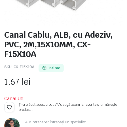
Canal Cablu, ALB, cu Adeziv,
e
PVC, 2M,15X10MM, CX-
F15X10A
SKU:
CX-F15X10A
In Stoc
1,67
lei
e Tensiune
CanaLUX
Ți-a plăcut acest produs? Adaugă acum la favorite și urmărește
produsul.
Ai o intrebare? Întrebați un specialist