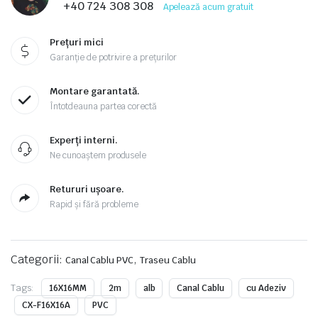
+40 724 308 308
Apelează acum gratuit
Prețuri mici
Garanție de potrivire a prețurilor
Montare garantată.
Întotdeauna partea corectă
Experți interni.
Ne cunoaștem produsele
Retururi ușoare.
Rapid și fără probleme
Categorii:
,
Canal Cablu PVC
Traseu Cablu
Tags:
16X16MM
2m
alb
Canal Cablu
cu Adeziv
CX-F16X16A
PVC