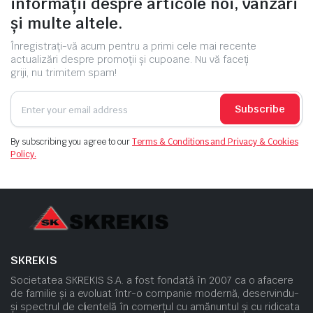
informații despre articole noi, vânzări
și multe altele.
Înregistrați-vă acum pentru a primi cele mai recente
actualizări despre promoții și cupoane. Nu vă faceți
griji, nu trimitem spam!
Subscribe
By subscribing you agree to our
Terms & Conditions and Privacy & Cookies
Policy.
SKREKIS
Societatea SKREKIS S.A. a fost fondată în 2007 ca o afacere
de familie și a evoluat într-o companie modernă, deservindu-
și spectrul de clientelă în comerțul cu amănuntul și cu ridicata