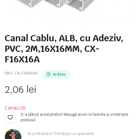
Canal Cablu, ALB, cu Adeziv,
e
PVC, 2M,16X16MM, CX-
F16X16A
SKU:
CX-F16X16A
In Stoc
2,06
lei
e Tensiune
CanaLUX
Ți-a plăcut acest produs? Adaugă acum la favorite și urmărește
produsul.
Ai o intrebare? Întrebați un specialist