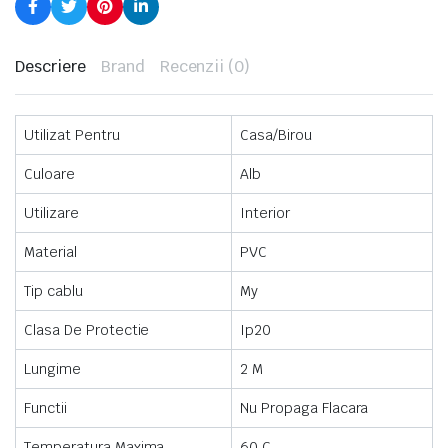
Descriere
Brand
Recenzii (0)
Utilizat Pentru
Casa/Birou
Culoare
Alb
Utilizare
Interior
Material
PVC
Tip cablu
My
Clasa De Protectie
Ip20
Lungime
2 M
Functii
Nu Propaga Flacara
Temperatura Maxima
60 C