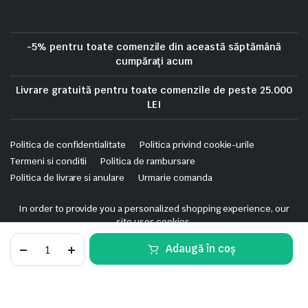
-5% pentru toate comenzile din această săptămână
cumpărați acum
Livrare gratuită pentru toate comenzile de peste 25.000
LEI
Politica de confidentialitate
Politica privind cookie-urile
Termeni si conditii
Politica de rambursare
Politica de livrare si anulare
Urmarie comanda
Copyright 2025 © Skrekis. All right reserved. Powered by iTistul.ro.
In order to provide you a personalized shopping experience, our
site uses cookies.
cookie policy
.
Canal
Adaugă în coș
Cablu,
Accept Cookies
ALB,
STORE
SEARCH
WISHLIST
ACCOUNT
CATEGORIES
PVC,
2M,
Canal
Adaugă în coș
80X40MM,
Cablu,