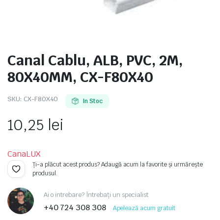
Canal Cablu, ALB, PVC, 2M,
e
80X40MM, CX-F80X40
SKU:
CX-F80X40
In Stoc
10,25
lei
CanaLUX
e Tensiune
Ți-a plăcut acest produs? Adaugă acum la favorite și urmărește
produsul.
Ai o intrebare? Întrebați un specialist
+40 724 308 308
Apelează acum gratuit