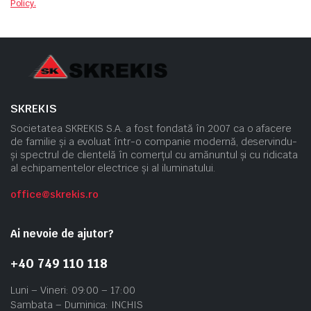
Policy.
SKREKIS
Societatea SKREKIS S.A. a fost fondată în 2007 ca o afacere
de familie și a evoluat într-o companie modernă, deservindu-
și spectrul de clientelă în comerțul cu amănuntul și cu ridicata
al echipamentelor electrice și al iluminatului.
office@skrekis.ro
Ai nevoie de ajutor?
+40 749 110 118
Luni – Vineri: 09:00 – 17:00
Sambata – Duminica: INCHIS