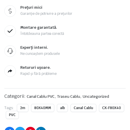
Prețuri mici
Garanție de potrivire a prețurilor
Montare garantată.
Întotdeauna partea corectă
Experți interni.
Ne cunoaștem produsele
Retururi ușoare.
Rapid și fără probleme
Categorii:
,
,
Canal Cablu PVC
Traseu Cablu
Uncategorized
Tags:
2m
80X40MM
alb
Canal Cablu
CX-F80X40
PVC