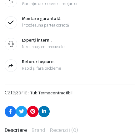
Garanție de potrivire a prețurilor
Montare garantată.
Întotdeauna partea corectă
Experți interni.
Ne cunoaștem produsele
Retururi ușoare.
Rapid și fără probleme
Categorie:
Tub Termocontractibil
Descriere
Brand
Recenzii (0)