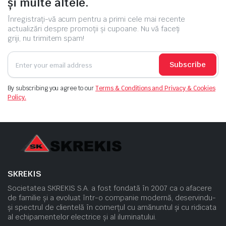
și multe altele.
Înregistrați-vă acum pentru a primi cele mai recente
actualizări despre promoții și cupoane. Nu vă faceți
griji, nu trimitem spam!
Subscribe
By subscribing you agree to our
Terms & Conditions and Privacy & Cookies
Policy.
SKREKIS
Societatea SKREKIS S.A. a fost fondată în 2007 ca o afacere
de familie și a evoluat într-o companie modernă, deservindu-
și spectrul de clientelă în comerțul cu amănuntul și cu ridicata
al echipamentelor electrice și al iluminatului.