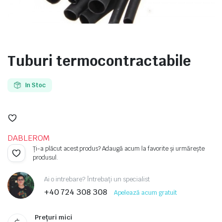
Tuburi termocontractabile
e
In Stoc
DABLEROM
Ți-a plăcut acest produs? Adaugă acum la favorite și urmărește
produsul.
e Tensiune
Ai o intrebare? Întrebați un specialist
+40 724 308 308
Apelează acum gratuit
Prețuri mici