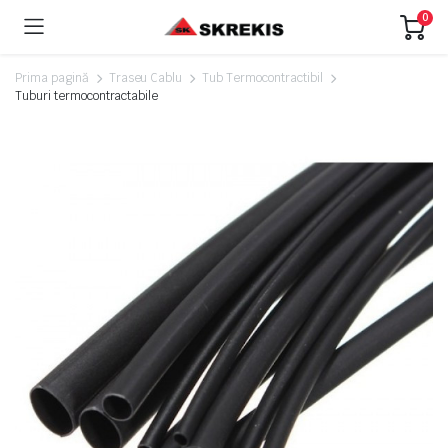
0
Prima pagină
Traseu Cablu
Tub Termocontractibil
Tuburi termocontractabile