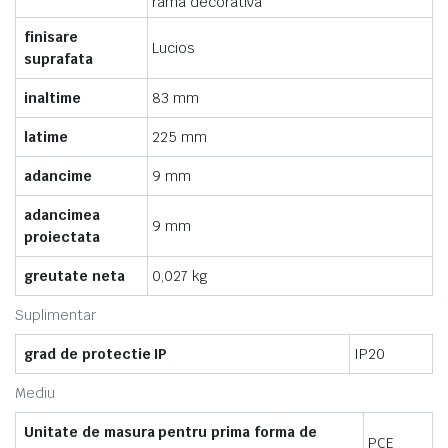
rama decorativa
finisare
Lucios
suprafata
inaltime
83 mm
latime
225 mm
adancime
9 mm
adancimea
9 mm
proiectata
greutate neta
0,027 kg
Suplimentar
grad de protectie IP
IP20
Mediu
Unitate de masura pentru prima forma de
PCE