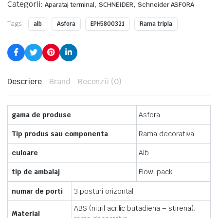
Categorii:
,
,
Aparataj terminal
SCHNEIDER
Schneider ASFORA
Tags:
alb
Asfora
EPH5800321
Rama tripla
Descriere
Brand
Recenzii (0)
gama de produse
Asfora
Tip produs sau componenta
Rama decorativa
culoare
Alb
tip de ambalaj
Flow-pack
numar de porti
3 posturi orizontal
ABS (nitril acrilic butadiena – stirena):
Material