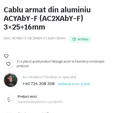
Cablu armat din aluminiu
ACYAbY-F (AC2XAbY-F)
3×25+16mm
e
SKU:
ACYAbY-F (AC2XAbY-F) 3x25+16mm
In Stoc
Ți-a plăcut acest produs? Adaugă acum la favorite și urmărește
produsul.
Ai o intrebare? Întrebați un specialist
e Tensiune
+40 724 308 308
Apelează acum gratuit
Prețuri mici
Garanție de potrivire a prețurilor