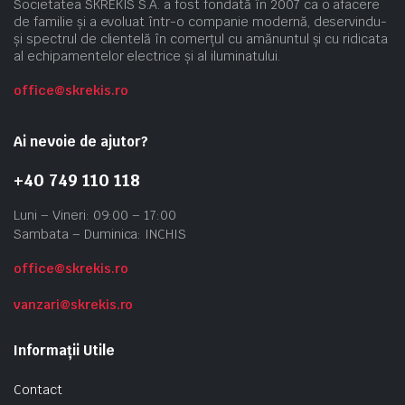
Societatea SKREKIS S.A. a fost fondată în 2007 ca o afacere
de familie și a evoluat într-o companie modernă, deservindu-
și spectrul de clientelă în comerțul cu amănuntul și cu ridicata
al echipamentelor electrice și al iluminatului.
office@skrekis.ro
Ai nevoie de ajutor?
+40 749 110 118
Luni – Vineri: 09:00 – 17:00
Sambata – Duminica: INCHIS
office@skrekis.ro
vanzari@skrekis.ro
Informații Utile
Contact