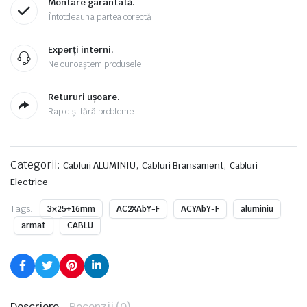
Montare garantată.
Întotdeauna partea corectă
Experți interni.
Ne cunoaștem produsele
Retururi ușoare.
Rapid și fără probleme
Categorii:
,
,
Cabluri ALUMINIU
Cabluri Bransament
Cabluri
Electrice
Tags:
3x25+16mm
AC2XAbY-F
ACYAbY-F
aluminiu
armat
CABLU
Descriere
Recenzii (0)