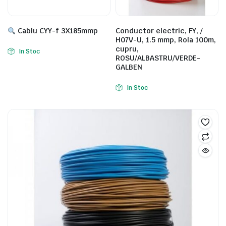
Cablu CYY-f 3X185mmp
Conductor electric, FY, /
H07V-U, 1.5 mmp, Rola 100m,
cupru,
In Stoc
ROSU/ALBASTRU/VERDE-
GALBEN
In Stoc