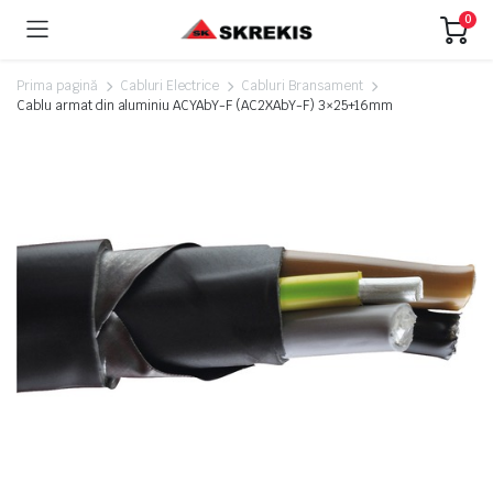
0
Prima pagină
Cabluri Electrice
Cabluri Bransament
Cablu armat din aluminiu ACYAbY-F (AC2XAbY-F) 3×25+16mm