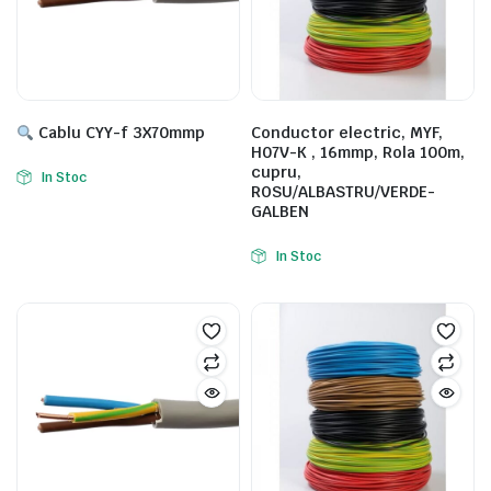
Cablu CYY-f 3X70mmp
Conductor electric, MYF,
H07V-K , 16mmp, Rola 100m,
cupru,
In Stoc
ROSU/ALBASTRU/VERDE-
GALBEN
In Stoc