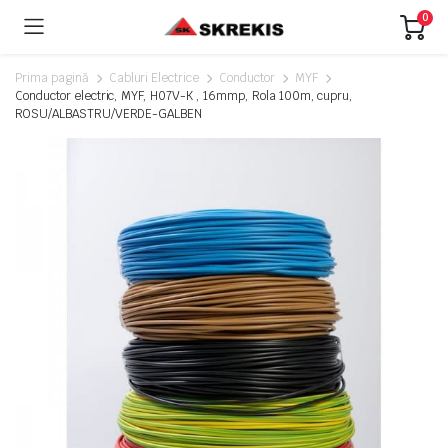
0
Prima pagină
Cabluri Electrice
Conductor
MYF
Conductor electric, MYF, H07V-K , 16mmp, Rola 100m, cupru,
ROSU/ALBASTRU/VERDE-GALBEN