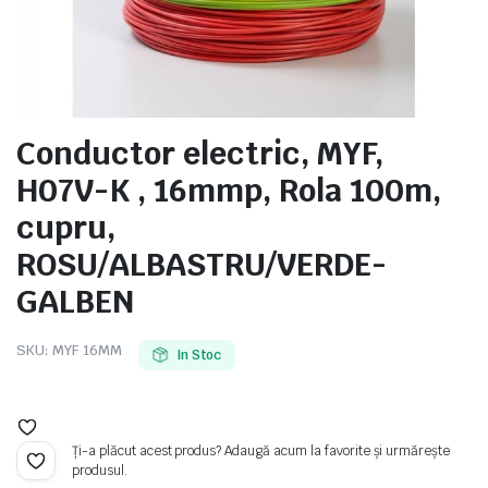
e
Conductor electric, MYF,
H07V-K , 16mmp, Rola 100m,
cupru,
ROSU/ALBASTRU/VERDE-
GALBEN
SKU:
MYF 16MM
In Stoc
e Tensiune
Ți-a plăcut acest produs? Adaugă acum la favorite și urmărește
produsul.