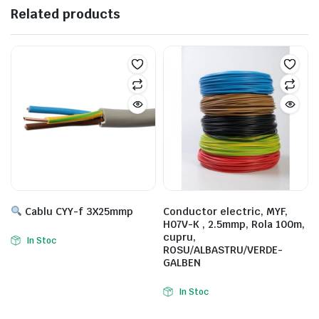
Related products
Cablu CYY-f 3X25mmp
Conductor electric, MYF,
H07V-K , 2.5mmp, Rola 100m,
cupru,
In Stoc
ROSU/ALBASTRU/VERDE-
GALBEN
In Stoc