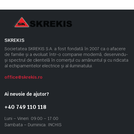
SKREKIS
Societatea SKREKIS S.A. a fost fondată în 2007 ca o afacere
de familie și a evoluat într-o companie modernă, deservindu-
și spectrul de clientelă în comerțul cu amănuntul și cu ridicata
al echipamentelor electrice și al iluminatului.
office@skrekis.ro
Ai nevoie de ajutor?
+40 749 110 118
Luni – Vineri: 09:00 – 17:00
Sambata – Duminica: INCHIS