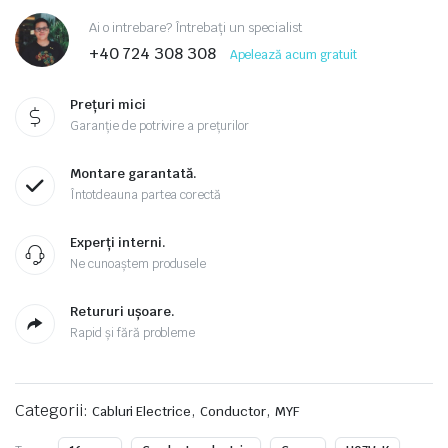
Ai o intrebare? Întrebați un specialist
+40 724 308 308
Apelează acum gratuit
Prețuri mici
Garanție de potrivire a prețurilor
Montare garantată.
Întotdeauna partea corectă
Experți interni.
Ne cunoaștem produsele
Retururi ușoare.
Rapid și fără probleme
Categorii:
,
,
Cabluri Electrice
Conductor
MYF