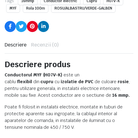
Tags:
16mmp
Conductor electric
Cupru
H07V-K
MYF
Rola 100m
ROSU/ALBASTRU/VERDE-GALBEN
Descriere
Recenzii (0)
Descriere produs
Conductorul MYF (H07V-K)
este un
cablu
flexibil
din
cupru
cu
izolatie de PVC
de culoare
rosie
,
pentru utilizare generala, in instalatii electrice interioare,
mobile sau fixe. Acest conductor are o sectiune de
16 mmp.
Poate fi folosit in instalatii electrice, montate in tuburi de
protectie aparente sau ingropate, la cablajul interior al
aparatelor de comanda, in instalatiile de iluminat cu o
tensiune nominala de 450 / 750 V.