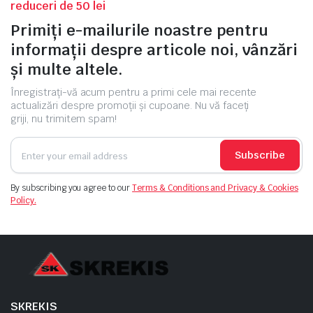
reduceri de 50 lei
Primiți e-mailurile noastre pentru
informații despre articole noi, vânzări
și multe altele.
Înregistrați-vă acum pentru a primi cele mai recente
actualizări despre promoții și cupoane. Nu vă faceți
griji, nu trimitem spam!
Subscribe
By subscribing you agree to our
Terms & Conditions and Privacy & Cookies
Policy.
SKREKIS