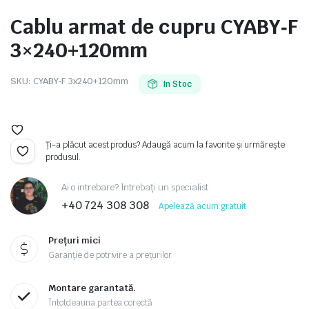
Cablu armat de cupru CYABY‑F
3×240+120mm
e
SKU:
CYABY‑F 3x240+120mm
In Stoc
Ți-a plăcut acest produs? Adaugă acum la favorite și urmărește
produsul.
Ai o intrebare? Întrebați un specialist
+40 724 308 308
Apelează acum gratuit
e Tensiune
Prețuri mici
Garanție de potrivire a prețurilor
Montare garantată.
Întotdeauna partea corectă