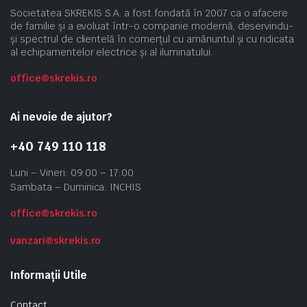
Societatea SKREKIS S.A. a fost fondată în 2007 ca o afacere
de familie și a evoluat într-o companie modernă, deservindu-
și spectrul de clientelă în comerțul cu amănuntul și cu ridicata
al echipamentelor electrice și al iluminatului.
office@skrekis.ro
Ai nevoie de ajutor?
+40 749 110 118
Luni – Vineri: 09:00 – 17:00
Sambata – Duminica: INCHIS
office@skrekis.ro
vanzari@skrekis.ro
Informații Utile
Contact