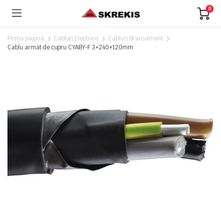
0
Prima pagină
Cabluri Electrice
Cabluri Bransament
Cablu armat de cupru CYABY‑F 3×240+120mm