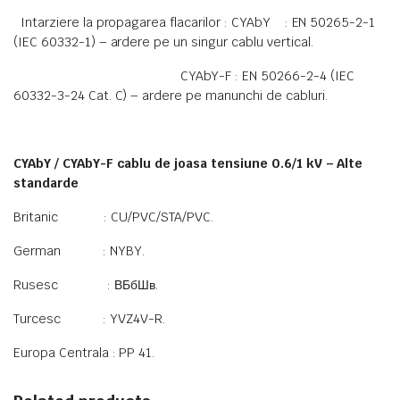
Intarziere la propagarea flacarilor : CYAbY : EN 50265-2-1
(IEC 60332-1) – ardere pe un singur cablu vertical.
CYAbY-F : EN 50266-2-4 (IEC
60332-3-24 Cat. C) – ardere pe manunchi de cabluri.
CYAbY / CYAbY-F cablu de joasa tensiune 0.6/1 kV – Alte
standarde
Britanic : CU/PVC/STA/PVC.
German : NYBY.
Rusesc : ВБбШв.
Turcesc : YVZ4V-R.
Europa Centrala : PP 41.