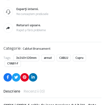
Experți interni.
Ne cunoaștem produsele
Retururi ușoare.
Rapid și fără probleme
Categorie:
Cabluri Bransament
Tags:
3x240+120mm
armat
CABLU
Cupru
CYABY‑F
Descriere
Recenzii (0)