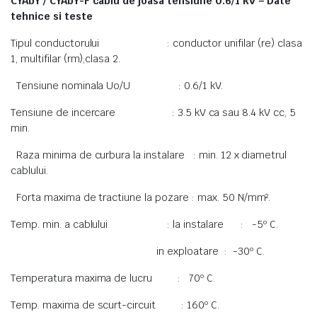
CYAbY / CYAbY-F cablu de joasa tensiune 0.6/1 kV – Date
tehnice si teste
Tipul conductorului : conductor unifilar (re) clasa
1, multifilar (rm),clasa 2.
Tensiune nominala Uo/U : 0.6/1 kV.
Tensiune de incercare : 3.5 kV ca sau 8.4 kV cc, 5
min.
Raza minima de curbura la instalare : min. 12 x diametrul
cablului.
Forta maxima de tractiune la pozare : max. 50 N/mm².
Temp. min. a cablului : la instalare : -5º C.
in exploatare : -30º C.
Temperatura maxima de lucru : 70º C.
Temp. maxima de scurt-circuit : 160º C.