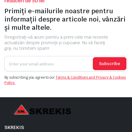
reduceri de 50 lei
Primiți e-mailurile noastre pentru
informații despre articole noi, vânzări
și multe altele.
Înregistrați-vă acum pentru a primi cele mai recente
actualizări despre promoții și cupoane. Nu vă faceți
griji, nu trimitem spam!
Subscribe
By subscribing you agree to our
Terms & Conditions and Privacy & Cookies
Policy.
SKREKIS