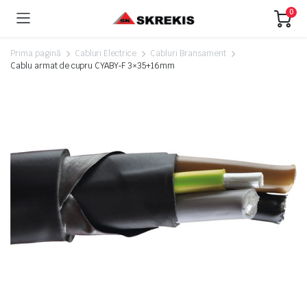
0
Prima pagină
Cabluri Electrice
Cabluri Bransament
Cablu armat de cupru CYABY‑F 3×35+16mm