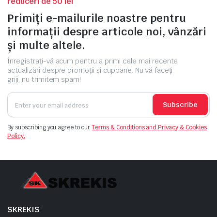
reduceri de 50 lei
Primiți e-mailurile noastre pentru
informații despre articole noi, vânzări
și multe altele.
Înregistrați-vă acum pentru a primi cele mai recente
actualizări despre promoții și cupoane. Nu vă faceți
griji, nu trimitem spam!
Subscribe
By subscribing you agree to our
Terms & Conditions and Privacy & Cookies
Policy.
SKREKIS