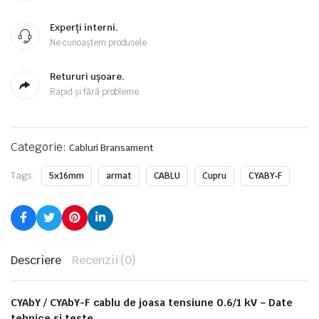
Experți interni.
Ne cunoaștem produsele
Retururi ușoare.
Rapid și fără probleme
Categorie:
Cabluri Bransament
Tags:
5x16mm
armat
CABLU
Cupru
CYABY‑F
Descriere
Recenzii (0)
CYAbY / CYAbY-F cablu de joasa tensiune 0.6/1 kV – Date
tehnice si teste