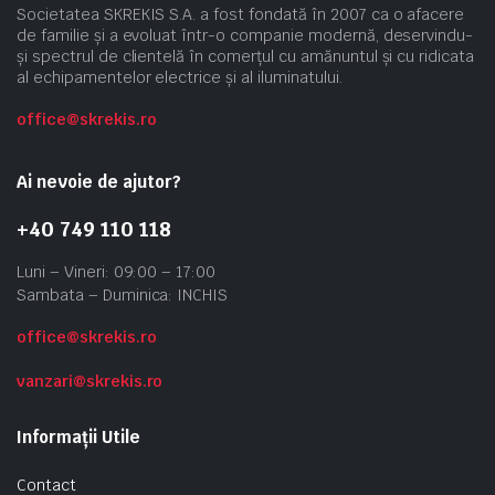
Societatea SKREKIS S.A. a fost fondată în 2007 ca o afacere
de familie și a evoluat într-o companie modernă, deservindu-
și spectrul de clientelă în comerțul cu amănuntul și cu ridicata
al echipamentelor electrice și al iluminatului.
office@skrekis.ro
Ai nevoie de ajutor?
+40 749 110 118
Luni – Vineri: 09:00 – 17:00
Sambata – Duminica: INCHIS
office@skrekis.ro
vanzari@skrekis.ro
Informații Utile
Contact