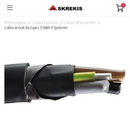
0
Prima pagină
Cabluri Electrice
Cabluri Bransament
Cablu armat de cupru CYABY‑F 5x16mm