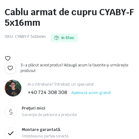
Cablu armat de cupru CYABY‑F
5x16mm
e
SKU:
CYABY‑F 5x16mm
In Stoc
Ți-a plăcut acest produs? Adaugă acum la favorite și urmărește
produsul.
Ai o intrebare? Întrebați un specialist
+40 724 308 308
Apelează acum gratuit
e Tensiune
Prețuri mici
Garanție de potrivire a prețurilor
Montare garantată.
Întotdeauna partea corectă