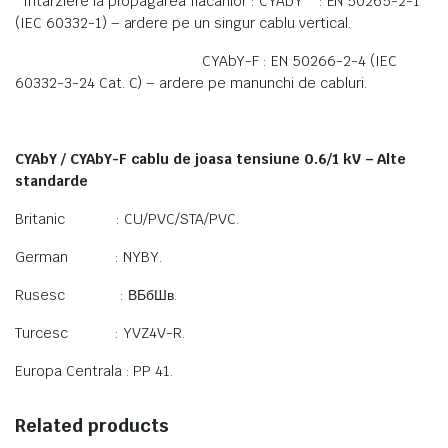
Intarziere la propagarea flacarilor : CYAbY : EN 50265-2-1
(IEC 60332-1) – ardere pe un singur cablu vertical.
CYAbY-F : EN 50266-2-4 (IEC
60332-3-24 Cat. C) – ardere pe manunchi de cabluri.
CYAbY / CYAbY-F cablu de joasa tensiune 0.6/1 kV – Alte
standarde
Britanic : CU/PVC/STA/PVC.
German : NYBY.
Rusesc : ВБбШв.
Turcesc : YVZ4V-R.
Europa Centrala : PP 41.
Related products