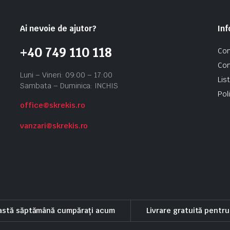
Ai nevoie de ajutor?
Inf
+40 749 110 118
Con
Con
Luni – Vineri: 09:00 – 17:00
Lis
Sambata – Duminica: INCHIS
Pol
office@skrekis.ro
vanzari@skrekis.ro
eastă săptămână cumpărați acum
Livrare gratuită pentr