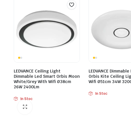
LEDVANCE Ceiling Light
LEDVANCE Dimmable 
Dimmable Led Smart Orbis Moon
Orbis Kite Ceiling Li
White/Grey With Wifi Ø38cm
Wifi Ø51cm 34W 320
26W 2400Lm
In Stoc
In Stoc