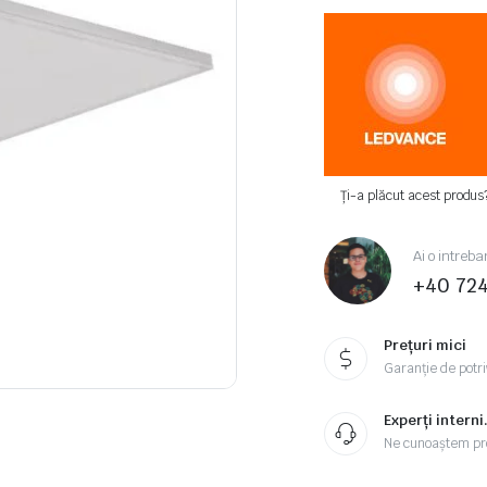
Ți-a plăcut acest produs
Ai o intreba
+40 72
Prețuri mici
Garanție de potriv
Experți interni
Ne cunoaștem pr