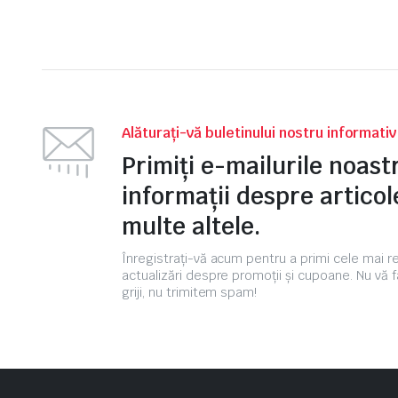
Alăturați-vă buletinului nostru informati
Primiți e-mailurile noas
informații despre articole
multe altele.
Înregistrați-vă acum pentru a primi cele mai 
actualizări despre promoții și cupoane. Nu vă f
griji, nu trimitem spam!