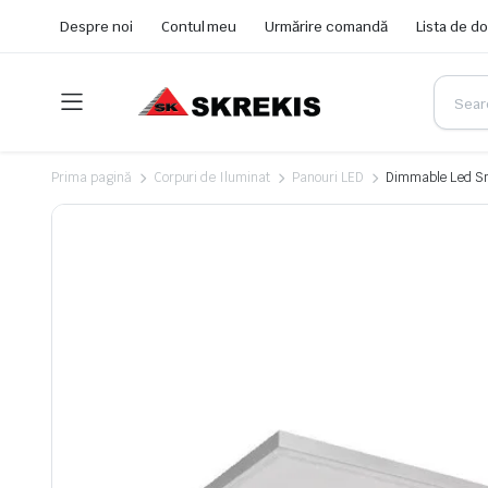
Despre noi
Contul meu
Urmărire comandă
Lista de do
Prima pagină
Corpuri de Iluminat
Panouri LED
Dimmable Led Sm