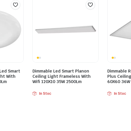
Led Smart
Dimmable Led Smart Planon
Dimmable R
ght With
Ceiling Light Frameless With
Plus Ceiling
0Lm
Wifi 120X10 35W 2500Lm
60X60 36W
In Stoc
In Stoc