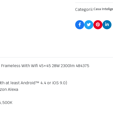
Categorii:
Casa Intelig
 Frameless With Wifi 45×45 28W 2300lm 484375
h at least Android™️ 4.4 or iOS 9.0)
azon Alexa
 6,500K