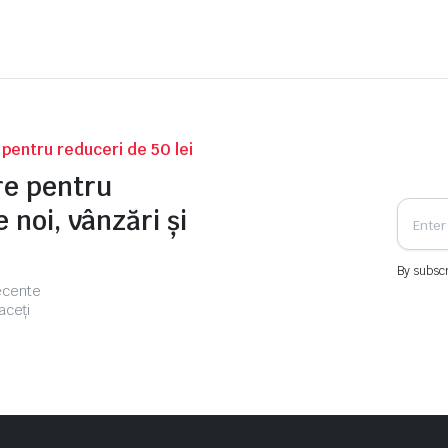
v pentru reduceri de 50 lei
tre pentru
 noi, vânzări și
By subscr
recente
aceți