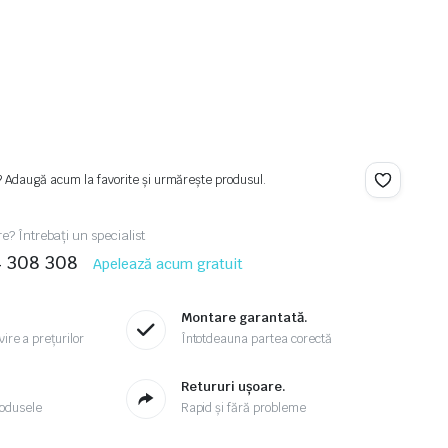
? Adaugă acum la favorite și urmărește produsul.
re? Întrebați un specialist
4 308 308
Apelează acum gratuit
Montare garantată.
ire a prețurilor
Întotdeauna partea corectă
.
Retururi ușoare.
odusele
Rapid și fără probleme