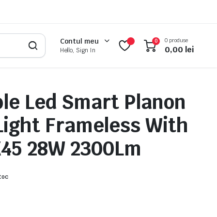
0 produse
Contul meu
0
0,00
lei
Hello, Sign In
e Led Smart Planon
 Light Frameless With
X45 28W 2300Lm
toc