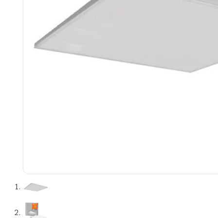
e
e Tensiune