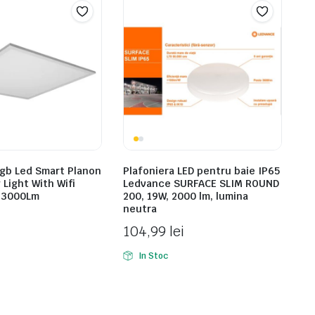
gb Led Smart Planon
Plafoniera LED pentru baie IP65
 Light With Wifi
Ledvance SURFACE SLIM ROUND
 3000Lm
200, 19W, 2000 lm, lumina
neutra
104,99
lei
In Stoc