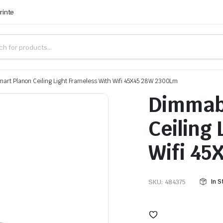
rinte
art Planon Ceiling Light Frameless With Wifi 45X45 28W 2300Lm
Dimmabl
Ceiling
Wifi 45
SKU:
484375
In S