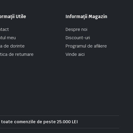
ormații Utile
Informații Magazin
tact
Despre noi
tul meu
Discount-uri
ta de dorinte
Programul de afiliere
itica de returnare
Vinde aici
u toate comenzile de peste 25.000 LEI