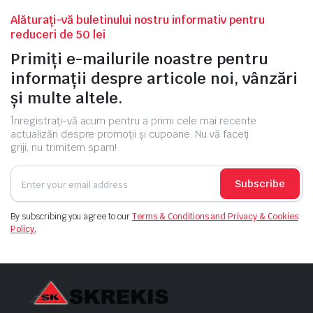
Alăturați-vă buletinului nostru informativ pentru
reduceri de 50 lei
Primiți e-mailurile noastre pentru
informații despre articole noi, vânzări
și multe altele.
Înregistrați-vă acum pentru a primi cele mai recente
actualizări despre promoții și cupoane. Nu vă faceți
griji, nu trimitem spam!
Subscribe
By subscribing you agree to our
Terms & Conditions and Privacy & Cookies
Policy.