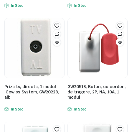
In Stoc
In Stoc
e
Priza tv, directa, 1 modul
GW20518, Buton, cu cordon,
,Gewiss System, GW20228,
de tragere, 2P, NA, 10A, 1
e Tensiune
alb
modul
In Stoc
In Stoc