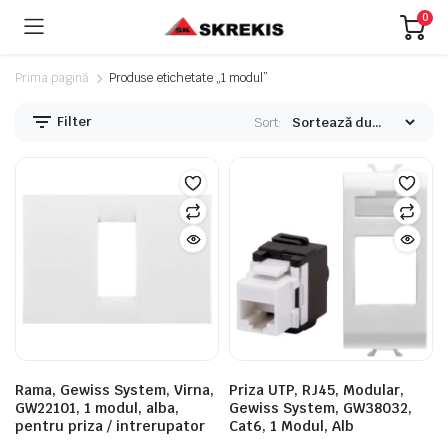
0
Prima pagină
Produse etichetate „1 modul”
Filter
Sort:
eț
eț
nim
xim
Rama, Gewiss System, Virna,
Priza UTP, RJ45, Modular,
GW22101, 1 modul, alba,
Gewiss System, GW38032,
pentru priza / intrerupator
Cat6, 1 Modul, Alb