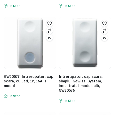
In Stoc
In Stoc
GW20577, Intrerupator, cap
Intrerupator, cap scara,
scara, cu Led, 1P, 16A, 1
simplu, Gewiss, System,
modul
incastrat, 1 modul, alb,
GW20576
In Stoc
In Stoc